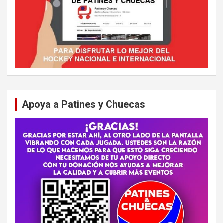
Apoya a Patines y Chuecas