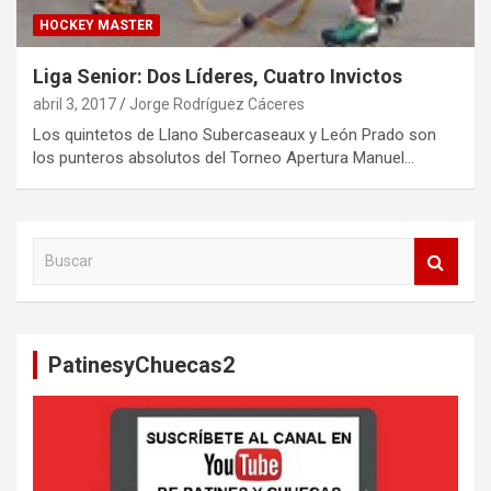
HOCKEY MASTER
Liga Senior: Dos Líderes, Cuatro Invictos
abril 3, 2017
Jorge Rodríguez Cáceres
Los quintetos de Llano Subercaseaux y León Prado son
los punteros absolutos del Torneo Apertura Manuel…
B
u
s
c
a
PatinesyChuecas2
r