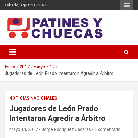
Saltar
sábado, agosto 8, 2026
al
contenido
Memoria y Actualidad del Hockey-Patín Nacional e Internacional
Patines y Chuecas
Inicio
2017
mayo
14
Jugadores de León Prado Intentaron Agredir a Árbitro
NOTICIAS NACIONALES
Jugadores de León Prado
Intentaron Agredir a Árbitro
mayo 14, 2017
Jorge Rodríguez Cáceres
1 comentario