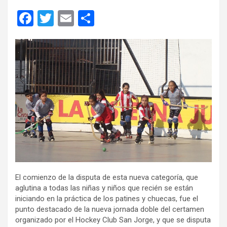
F
T
E
C
a
wi
m
o
ce
tt
ail
m
b
er
p
o
ar
o
tir
k
El comienzo de la disputa de esta nueva categoría, que
aglutina a todas las niñas y niños que recién se están
iniciando en la práctica de los patines y chuecas, fue el
punto destacado de la nueva jornada doble del certamen
organizado por el Hockey Club San Jorge, y que se disputa