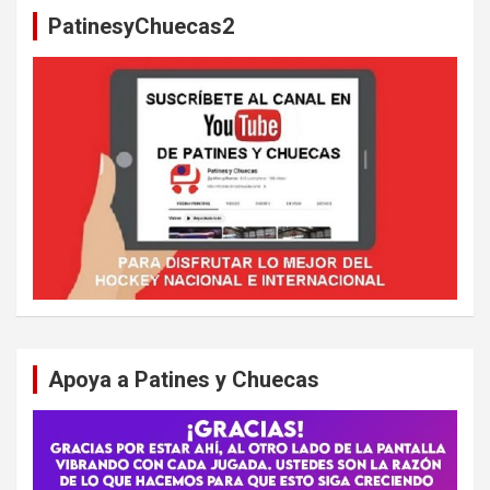
a
PatinesyChuecas2
r
Apoya a Patines y Chuecas