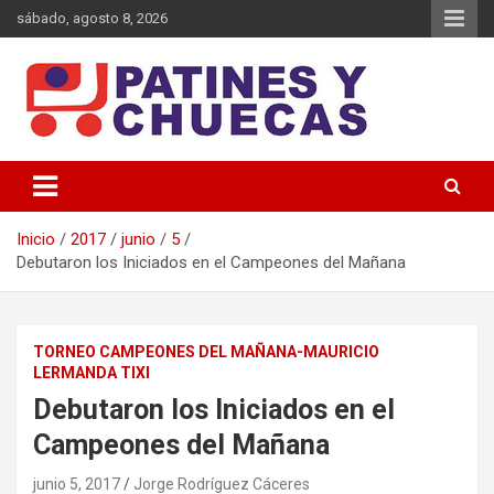
Saltar
sábado, agosto 8, 2026
al
contenido
Memoria y Actualidad del Hockey-Patín Nacional e Internacional
Patines y Chuecas
Inicio
2017
junio
5
Debutaron los Iniciados en el Campeones del Mañana
TORNEO CAMPEONES DEL MAÑANA-MAURICIO
LERMANDA TIXI
Debutaron los Iniciados en el
Campeones del Mañana
junio 5, 2017
Jorge Rodríguez Cáceres