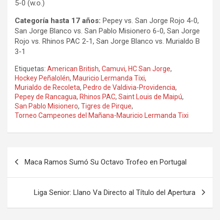
5-0 (w.o.)
Categoría hasta 17 años:
Pepey vs. San Jorge Rojo 4-0,
San Jorge Blanco vs. San Pablo Misionero 6-0, San Jorge
Rojo vs. Rhinos PAC 2-1, San Jorge Blanco vs. Murialdo B
3-1
Etiquetas:
American British
,
Camuvi
,
HC San Jorge
,
Hockey Peñalolén
,
Mauricio Lermanda Tixi
,
Murialdo de Recoleta
,
Pedro de Valdivia-Providencia
,
Pepey de Rancagua
,
Rhinos PAC
,
Saint Louis de Maipú
,
San Pablo Misionero
,
Tigres de Pirque
,
Torneo Campeones del Mañana-Mauricio Lermanda Tixi
Navegación
Maca Ramos Sumó Su Octavo Trofeo en Portugal
de
entradas
Liga Senior: Llano Va Directo al Título del Apertura