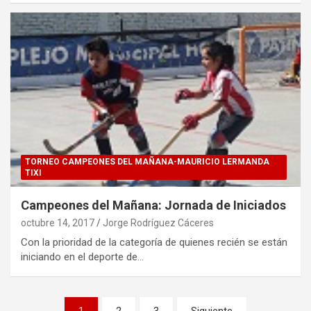
TORNEO CAMPEONES DEL MAÑANA-MAURICIO LERMANDA
TIXI
Campeones del Mañana: Jornada de Iniciados
octubre 14, 2017
Jorge Rodríguez Cáceres
Con la prioridad de la categoría de quienes recién se están
iniciando en el deporte de…
Paginación
1
2
3
Siguiente