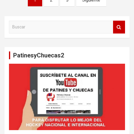
de
entradas
B
u
s
c
a
PatinesyChuecas2
r