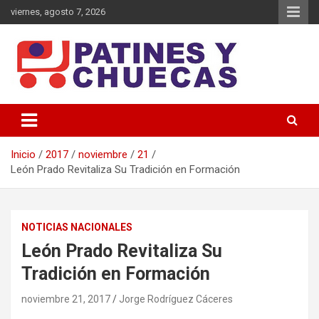
Saltar
viernes, agosto 7, 2026
al
contenido
Memoria y Actualidad del Hockey-Patín Nacional e Internacional
Patines y Chuecas
Inicio
2017
noviembre
21
León Prado Revitaliza Su Tradición en Formación
NOTICIAS NACIONALES
León Prado Revitaliza Su
Tradición en Formación
noviembre 21, 2017
Jorge Rodríguez Cáceres