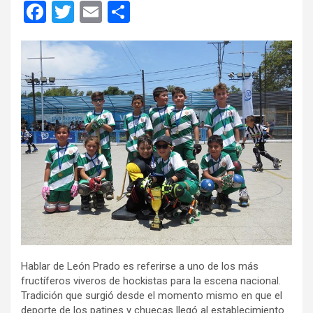
F
T
E
C
a
wi
m
o
ce
tt
ail
m
b
er
p
o
ar
o
tir
k
Hablar de León Prado es referirse a uno de los más
fructíferos viveros de hockistas para la escena nacional.
Tradición que surgió desde el momento mismo en que el
deporte de los patines y chuecas llegó al establecimiento