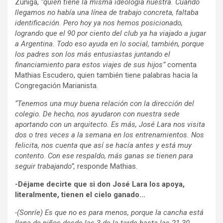
Zúñiga,
“quien tiene la misma ideología nuestra. Cuando
llegamos no había una línea de trabajo concreta, faltaba
identificación. Pero hoy ya nos hemos posicionado,
logrando que el 90 por ciento del club ya ha viajado a jugar
a Argentina. Todo eso ayuda en lo social, también, porque
los padres son los más entusiastas juntando el
financiamiento para estos viajes de sus hijos”
comenta
Mathias Escudero, quien también tiene palabras hacia la
Congregación Marianista.
“Tenemos una muy buena relación con la dirección del
colegio. De hecho, nos ayudaron con nuestra sede
aportando con un arquitecto. Es más, José Lara nos visita
dos o tres veces a la semana en los entrenamientos. Nos
felicita, nos cuenta que así se hacía antes y está muy
contento. Con ese respaldo, más ganas se tienen para
seguir trabajando”,
responde Mathias.
-Déjame decirte que si don José Lara los apoya,
literalmente, tienen el cielo ganado…
-(Sonríe) Es que no es para menos, porque la cancha está
llena de niños desde las 3 de la tarde hasta las 21.30