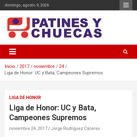
Saltar
domingo, agosto 9, 2026
al
contenido
Memoria y Actualidad del Hockey-Patín Nacional e Internacional
Patines y Chuecas
Inicio
2017
noviembre
24
Liga de Honor: UC y Bata, Campeones Supremos
LIGA DE HONOR
Liga de Honor: UC y Bata,
Campeones Supremos
noviembre 24, 2017
Jorge Rodríguez Cáceres