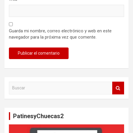
Guarda mi nombre, correo electrónico y web en este
navegador para la próxima vez que comente.
B
u
s
c
a
PatinesyChuecas2
r