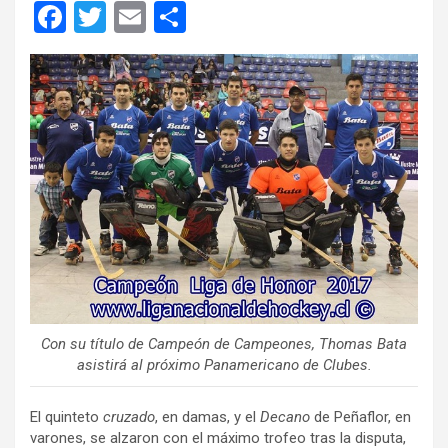
F
T
E
C
a
wi
m
o
ce
tt
ail
m
b
er
p
o
ar
o
tir
k
Con su título de Campeón de Campeones, Thomas Bata
asistirá al próximo Panamericano de Clubes.
El quinteto
cruzado
, en damas, y el
Decano
de Peñaflor, en
varones, se alzaron con el máximo trofeo tras la disputa,