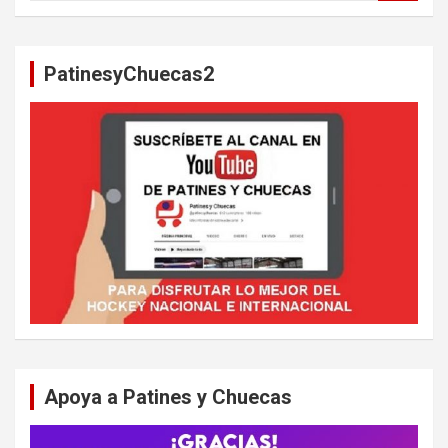
s
c
a
PatinesyChuecas2
r
Apoya a Patines y Chuecas