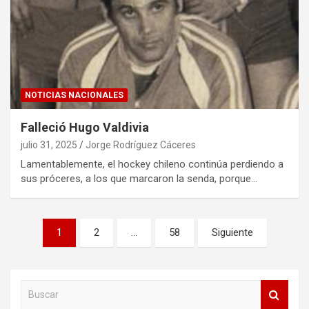
NOTICIAS NACIONALES
Falleció Hugo Valdivia
julio 31, 2025
Jorge Rodríguez Cáceres
Lamentablemente, el hockey chileno continúa perdiendo a
sus próceres, a los que marcaron la senda, porque…
Paginación
1
2
…
58
Siguiente
de
entradas
B
u