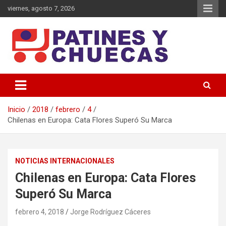
Saltar
viernes, agosto 7, 2026
al
contenido
Memoria y Actualidad del Hockey-Patín Nacional e Internacional
Patines y Chuecas
Inicio
2018
febrero
4
Chilenas en Europa: Cata Flores Superó Su Marca
NOTICIAS INTERNACIONALES
Chilenas en Europa: Cata Flores
Superó Su Marca
febrero 4, 2018
Jorge Rodríguez Cáceres