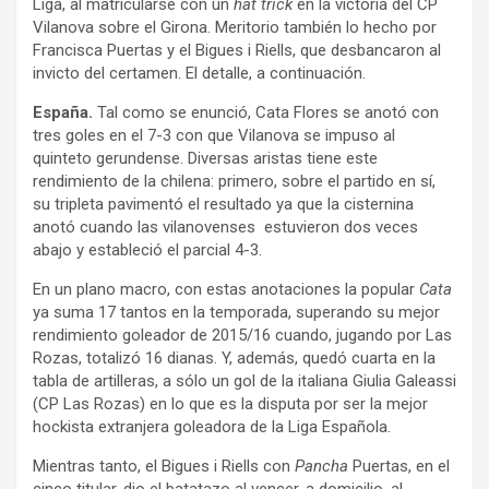
Liga, al matricularse con un
hat trick
en la victoria del CP
Vilanova sobre el Girona. Meritorio también lo hecho por
Francisca Puertas y el Bigues i Riells, que desbancaron al
invicto del certamen. El detalle, a continuación.
España.
Tal como se enunció, Cata Flores se anotó con
tres goles en el 7-3 con que Vilanova se impuso al
quinteto gerundense. Diversas aristas tiene este
rendimiento de la chilena: primero, sobre el partido en sí,
su tripleta pavimentó el resultado ya que la cisternina
anotó cuando las vilanovenses estuvieron dos veces
abajo y estableció el parcial 4-3.
En un plano macro, con estas anotaciones la popular
Cata
ya suma 17 tantos en la temporada, superando su mejor
rendimiento goleador de 2015/16 cuando, jugando por Las
Rozas, totalizó 16 dianas. Y, además, quedó cuarta en la
tabla de artilleras, a sólo un gol de la italiana Giulia Galeassi
(CP Las Rozas) en lo que es la disputa por ser la mejor
hockista extranjera goleadora de la Liga Española.
Mientras tanto, el Bigues i Riells con
Pancha
Puertas, en el
cinco titular, dio el batatazo al vencer, a domicilio, al