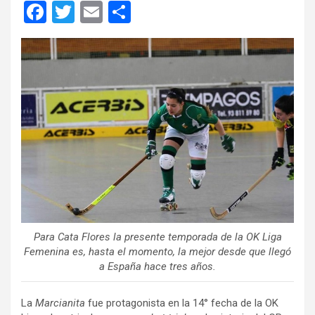
F
T
E
C
a
wi
m
o
ce
tt
ail
m
b
er
p
o
ar
o
tir
k
Para Cata Flores la presente temporada de la OK Liga
Femenina es, hasta el momento, la mejor desde que llegó
a España hace tres años.
La
Marcianita
fue protagonista en la 14° fecha de la OK