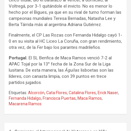
Voltregá, por 3-1 quitándole el invicto. No es menor lo
hecho por el Bigues, ya que en su rival de turno forman las
campeonas mundiales Teresa Bernadas, Natasha Lee y
Berta Tárrida más al argentina Adriana Gutiérrez.
Finalmente, el CP Las Rozas con Fernanda Hidalgo cayó 1-
0 en su visita al HC Liceo La Coruña, con gran rendimiento,
otra vez, de la
Fer
bajo los parantes madrileños.
Portugal.
El SL Benfica de Maca Ramos venció 7-2 al
APAC Tojal por la 13° fecha de la Zona Sur de la Liga
lusitana. De esta manera, las
Águilas
lisboetas son las
líderes, con canasta limpia, con 39 puntos en trece
partidos jugados.
Etiquetas:
Alcorcón
,
Cata Flores
,
Catalina Flores
,
Erick Naser
,
Fernanda Hidalgo
,
Francisca Puertas
,
Maca Ramos
,
Macarena Ramos
Navegación