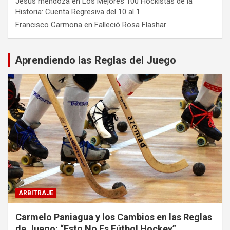
Jesus mendoza
en
Los Mejores 100 Hockistas de la
Historia: Cuenta Regresiva del 10 al 1
Francisco Carmona
en
Falleció Rosa Flashar
Aprendiendo las Reglas del Juego
ARBITRAJE
Carmelo Paniagua y los Cambios en las Reglas
de Juego: “Esto No Es Fútbol Hockey”