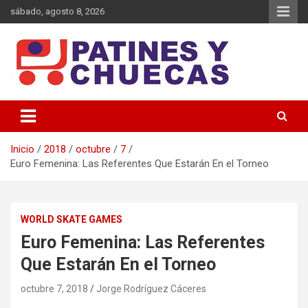
Saltar
sábado, agosto 8, 2026
al
contenido
Memoria y Actualidad del Hockey-Patín Nacional e Internacional
Patines y Chuecas
Inicio
2018
octubre
7
Euro Femenina: Las Referentes Que Estarán En el Torneo
WORLD SKATE GAMES
Euro Femenina: Las Referentes
Que Estarán En el Torneo
octubre 7, 2018
Jorge Rodríguez Cáceres