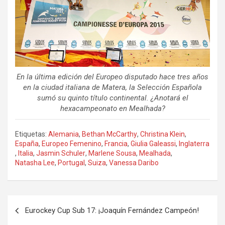
En la última edición del Europeo disputado hace tres años
en la ciudad italiana de Matera, la Selección Española
sumó su quinto título continental. ¿Anotará el
hexacampeonato en Mealhada?
Etiquetas:
Alemania
,
Bethan McCarthy
,
Christina Klein
,
España
,
Europeo Femenino
,
Francia
,
Giulia Galeassi
,
Inglaterra
,
Italia
,
Jasmin Schuler
,
Marlene Sousa
,
Mealhada
,
Natasha Lee
,
Portugal
,
Suiza
,
Vanessa Daribo
Navegación
Eurockey Cup Sub 17: ¡Joaquín Fernández Campeón!
de