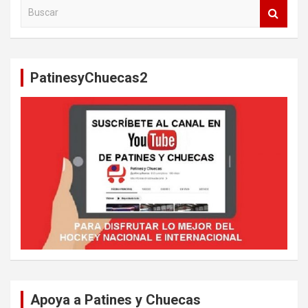
B
u
s
c
a
PatinesyChuecas2
r
Apoya a Patines y Chuecas