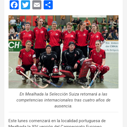
F
T
E
C
a
wi
m
o
ce
tt
ail
m
b
er
p
o
ar
o
tir
k
En Mealhada la Selección Suiza retornará a las
competencias internacionales tras cuatro años de
ausencia.
Este lunes comenzará en la localidad portuguesa de
Mealhada la XIV versión del Campeonato Europeo