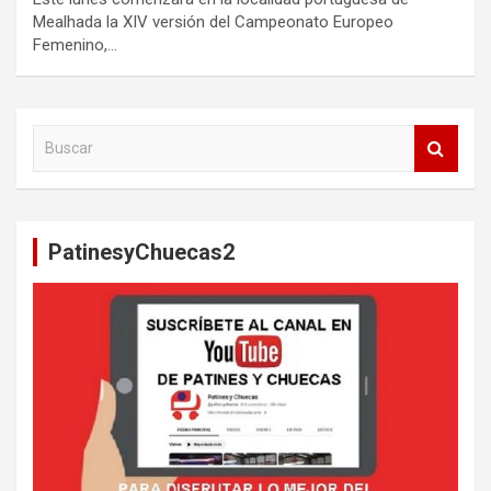
Mealhada la XIV versión del Campeonato Europeo
Femenino,…
B
u
s
c
a
PatinesyChuecas2
r