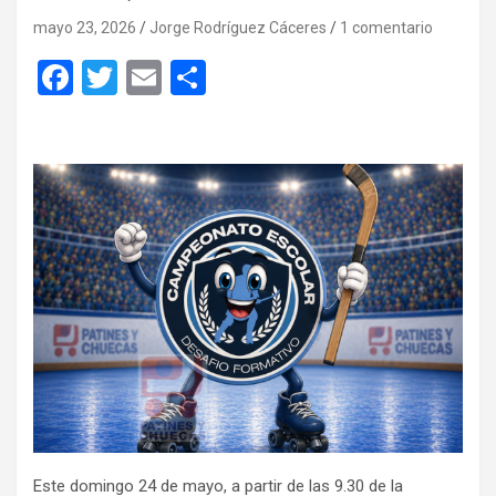
mayo 23, 2026
Jorge Rodríguez Cáceres
1 comentario
F
T
E
C
a
wi
m
o
ce
tt
ail
m
b
er
p
o
ar
o
tir
k
Este domingo 24 de mayo, a partir de las 9.30 de la