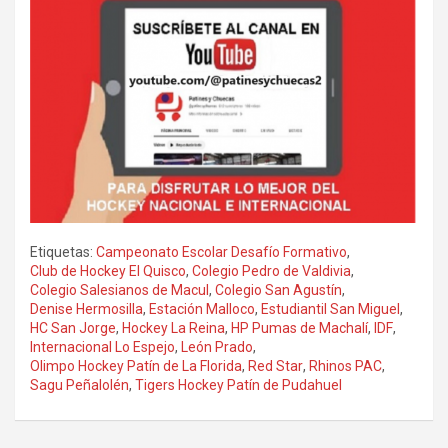
Etiquetas:
Campeonato Escolar Desafío Formativo
,
Club de Hockey El Quisco
,
Colegio Pedro de Valdivia
,
Colegio Salesianos de Macul
,
Colegio San Agustín
,
Denise Hermosilla
,
Estación Malloco
,
Estudiantil San Miguel
,
HC San Jorge
,
Hockey La Reina
,
HP Pumas de Machalí
,
IDF
,
Internacional Lo Espejo
,
León Prado
,
Olimpo Hockey Patín de La Florida
,
Red Star
,
Rhinos PAC
,
Sagu Peñalolén
,
Tigers Hockey Patín de Pudahuel