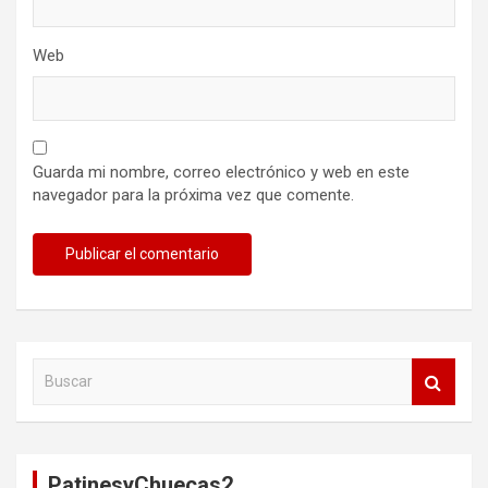
Web
Guarda mi nombre, correo electrónico y web en este
navegador para la próxima vez que comente.
B
u
s
c
a
PatinesyChuecas2
r