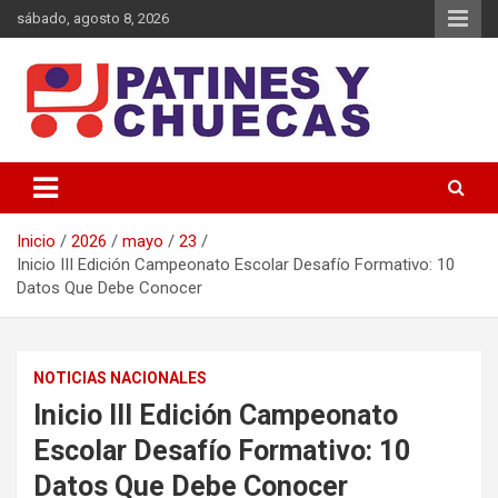
Saltar
sábado, agosto 8, 2026
al
contenido
Memoria y Actualidad del Hockey-Patín Nacional e Internacional
Patines y Chuecas
Inicio
2026
mayo
23
Inicio III Edición Campeonato Escolar Desafío Formativo: 10
Datos Que Debe Conocer
NOTICIAS NACIONALES
Inicio III Edición Campeonato
Escolar Desafío Formativo: 10
Datos Que Debe Conocer