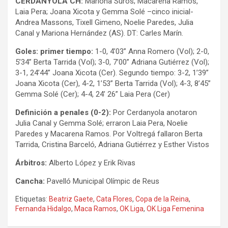
CERDANYOLA CH:
Mariona Suros; Macarena Ramos,
Laia Pera; Joana Xicota y Gemma Solé –cinco inicial-
Andrea Massons, Tixell Gimeno, Noelie Paredes, Julia
Canal y Mariona Hernández (AS). DT: Carles Marín.
Goles: primer tiempo:
1-0, 4’03” Anna Romero (Vol); 2-0,
5’34” Berta Tarrida (Vol); 3-0, 7’00” Adriana Gutiérrez (Vol);
3-1, 24’44” Joana Xicota (Cer). Segundo tiempo: 3-2, 1’39”
Joana Xicota (Cer), 4-2, 1’53” Berta Tarrida (Vol); 4-3, 8’45”
Gemma Solé (Cer); 4-4, 24’ 26” Laia Pera (Cer)
Definición a penales (0-2):
Por Cerdanyola anotaron
Julia Canal y Gemma Solé; erraron Laia Pera, Noelie
Paredes y Macarena Ramos. Por Voltregá fallaron Berta
Tarrida, Cristina Barceló, Adriana Gutiérrez y Esther Vistos
Árbitros:
Alberto López y Erik Rivas
Cancha:
Pavelló Municipal Olímpic de Reus
Etiquetas:
Beatriz Gaete
,
Cata Flores
,
Copa de la Reina
,
Fernanda Hidalgo
,
Maca Ramos
,
OK Liga
,
OK Liga Femenina