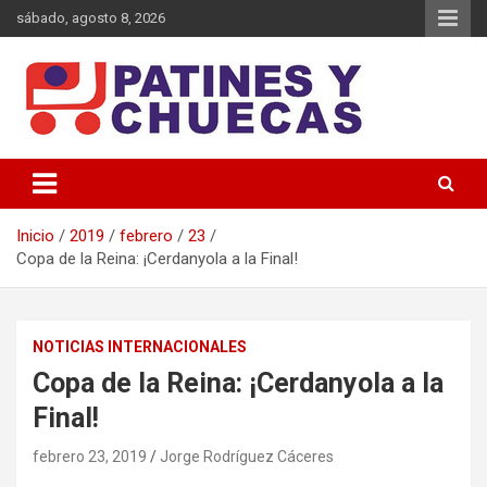
Saltar
sábado, agosto 8, 2026
al
contenido
Memoria y Actualidad del Hockey-Patín Nacional e Internacional
Patines y Chuecas
Inicio
2019
febrero
23
Copa de la Reina: ¡Cerdanyola a la Final!
NOTICIAS INTERNACIONALES
Copa de la Reina: ¡Cerdanyola a la
Final!
febrero 23, 2019
Jorge Rodríguez Cáceres