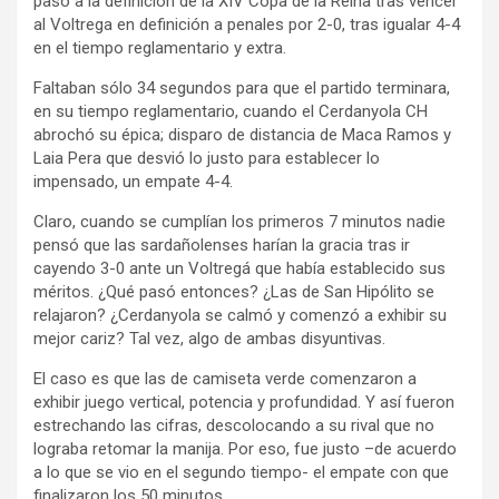
pasó a la definición de la XIV Copa de la Reina tras vencer
al Voltrega en definición a penales por 2-0, tras igualar 4-4
en el tiempo reglamentario y extra.
Faltaban sólo 34 segundos para que el partido terminara,
en su tiempo reglamentario, cuando el Cerdanyola CH
abrochó su épica; disparo de distancia de Maca Ramos y
Laia Pera que desvió lo justo para establecer lo
impensado, un empate 4-4.
Claro, cuando se cumplían los primeros 7 minutos nadie
pensó que las sardañolenses harían la gracia tras ir
cayendo 3-0 ante un Voltregá que había establecido sus
méritos. ¿Qué pasó entonces? ¿Las de San Hipólito se
relajaron? ¿Cerdanyola se calmó y comenzó a exhibir su
mejor cariz? Tal vez, algo de ambas disyuntivas.
El caso es que las de camiseta verde comenzaron a
exhibir juego vertical, potencia y profundidad. Y así fueron
estrechando las cifras, descolocando a su rival que no
lograba retomar la manija. Por eso, fue justo –de acuerdo
a lo que se vio en el segundo tiempo- el empate con que
finalizaron los 50 minutos.