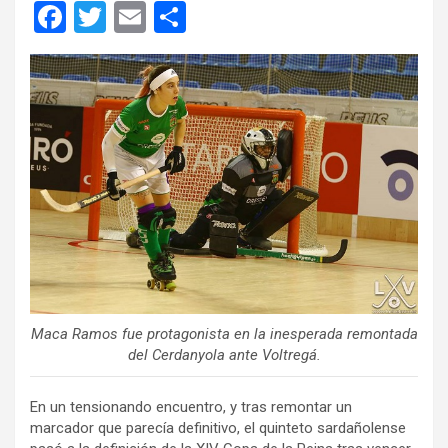
F
T
E
C
a
wi
m
o
ce
tt
ail
m
b
er
p
o
ar
o
tir
k
Maca Ramos fue protagonista en la inesperada remontada
del Cerdanyola ante Voltregá.
En un tensionando encuentro, y tras remontar un
marcador que parecía definitivo, el quinteto sardañolense