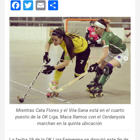
F
T
E
C
a
wi
m
o
ce
tt
ail
m
b
er
p
o
ar
o
tir
k
Mientras Cata Flores y el Vila-Sana está en el cuarto
puesto de la OK Liga, Maca Ramos con el Cerdanyola
marchan en la quinta ubicación.
La fecha 19 de la OK Liga Femenina se disputó este fin de