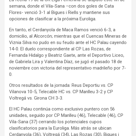
semana, donde el Vila-Sana –con dos goles de Cata
Flores- venció 3-1 al Bigues i Riells y mantiene sus
opciones de clasificar a la próxima Euroliga.
En tanto, el Cerdanyola de Maca Ramos venció 6-3, a
domicilio, al Alcorcón; mientras que el Cuencas Mineras de
Viznia Silva no pudo en su feudo ante el HC Palau cayendo
14-0. El duelo correspondiente al CP Las Rozas, de
Fernanda Hidalgo y Beatriz Gaete, ante el Deportivo Liceo,
de Gabriela Lira y Valentina Díaz, se jugó el pasado 18 de
noviembre con victoria del representativo madrileño por 7-
0.
Otros resultados de la jornada: Reus Deportiu vs. CP
Vilanova 10-5, Telecable HC vs. CP Manlleu 3-2 y CP
Voltregá vs. Girona CH 3-3.
El HC Palau continúa como exclusivo puntero con 56
unidades, seguido por CP Manlleu (46), Telecable (46), CP
Vila-Sana (37) cerrando los potenciales cupos
clasificatorios para la Euroliga. Más atrás se ubican
Cerdanyola (36), Voltregá (34), Las Rozas (30), Bigues i