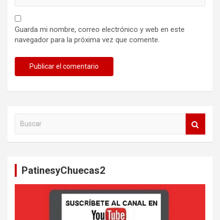
Guarda mi nombre, correo electrónico y web en este
navegador para la próxima vez que comente.
B
u
s
c
a
PatinesyChuecas2
r