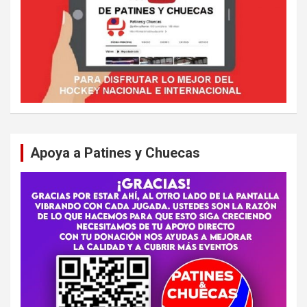
Apoya a Patines y Chuecas