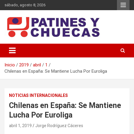
Saltar
sábado, agosto 8, 2026
al
contenido
Memoria y Actualidad del Hockey-Patín Nacional e Internacional
Patines y Chuecas
Inicio
2019
abril
1
Chilenas en España: Se Mantiene Lucha Por Euroliga
NOTICIAS INTERNACIONALES
Chilenas en España: Se Mantiene
Lucha Por Euroliga
abril 1, 2019
Jorge Rodríguez Cáceres