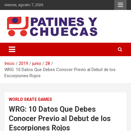
Saltar
viernes, agosto 7, 2026
al
contenido
Memoria y Actualidad del Hockey-Patín Nacional e Internacional
Patines y Chuecas
Inicio
2019
junio
28
WRG: 10 Datos Que Debes Conocer Previo al Debut de los
Escorpiones Rojos
WORLD SKATE GAMES
WRG: 10 Datos Que Debes
Conocer Previo al Debut de los
Escorpiones Rojos