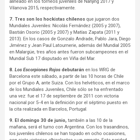
alineado en los torneos juveniles de Nanjing 2017 y
Vilanova 2015, respectivamente.
7. Tres son los hockistas chilenos
que jugaron dos
Mundiales Juveniles: Nicolás Fernández (2005 y 2007),
Bastián Osorio (2005 y 2007) y Matías Zapata (2011 y
2013). En los casos de Gonzalo Andrade, Pablo Jara, Diego
Jiménez y Jean Paul Latournerie, además del Mundial 2005
en Malargüe, tres años antes fueron subcampeones en el
Mundial Sub 17 disputado en Viña del Mar.
8.
Los Escorpiones Rojos
debutarán
en los WRG de
Barcelona este sábado, a partir de las 10 horas de Chile
por el Grupo A, ante Suiza. Con los helvéticos, en el marco
de los Mundiales Juveniles, Chile sólo se ha enfrentado
una vez: fue el 17 de septiembre de 2011 con victoria
nacional por 5-4 en la definición por el séptimo puesto en
la cita realizada en Barcelos, Portugal.
9. El domingo 30 de junio
,
también a las 10 de la
mañana, será el turno con Argentina. Con los trasandinos,
los juveniles chilenos se han topado en ocho ocasiones,