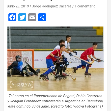
junio 28, 2019
Jorge Rodríguez Cáceres
1 comentario
F
T
E
C
a
wi
m
o
ce
tt
ail
m
b
er
p
o
ar
o
tir
k
Tal como en el Panamericano de Bogotá, Pablo Contreras
y Joaquín Fernández enfrentarán a Argentina en Barcelona,
este domingo 30 de junio. (crédito foto: Vidova Fotografía)