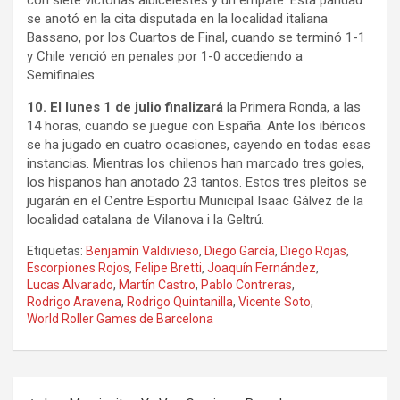
con siete victorias albicelestes y un empate. Esta paridad
se anotó en la cita disputada en la localidad italiana
Bassano, por los Cuartos de Final, cuando se terminó 1-1
y Chile venció en penales por 1-0 accediendo a
Semifinales.
10. El lunes 1 de julio finalizará
la Primera Ronda, a las
14 horas, cuando se juegue con España. Ante los ibéricos
se ha jugado en cuatro ocasiones, cayendo en todas esas
instancias. Mientras los chilenos han marcado tres goles,
los hispanos han anotado 23 tantos. Estos tres pleitos se
jugarán en el Centre Esportiu Municipal Isaac Gálvez de la
localidad catalana de Vilanova i la Geltrú.
Etiquetas:
Benjamín Valdivieso
,
Diego García
,
Diego Rojas
,
Escorpiones Rojos
,
Felipe Bretti
,
Joaquín Fernández
,
Lucas Alvarado
,
Martín Castro
,
Pablo Contreras
,
Rodrigo Aravena
,
Rodrigo Quintanilla
,
Vicente Soto
,
World Roller Games de Barcelona
Navegación