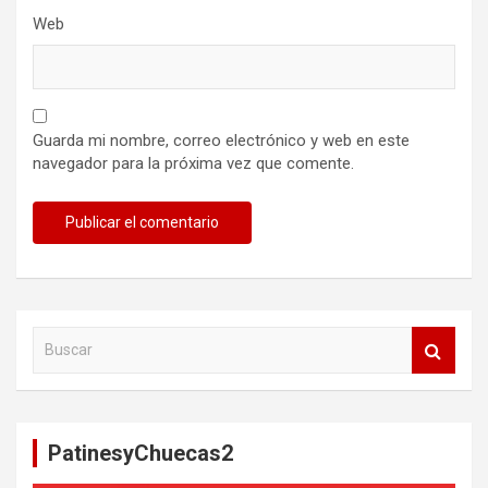
Web
Guarda mi nombre, correo electrónico y web en este
navegador para la próxima vez que comente.
B
u
s
c
a
PatinesyChuecas2
r