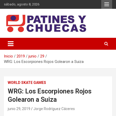
Saltar
sábado, agosto 8, 2026
al
contenido
Memoria y Actualidad del Hockey-Patín Nacional e Internacional
Patines y Chuecas
Inicio
2019
junio
29
WRG: Los Escorpiones Rojos Golearon a Suiza
WORLD SKATE GAMES
WRG: Los Escorpiones Rojos
Golearon a Suiza
junio 29, 2019
Jorge Rodríguez Cáceres