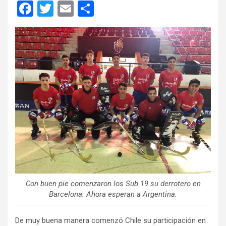
F
T
E
C
a
wi
m
o
ce
tt
ail
m
b
er
p
o
ar
o
tir
k
Con buen pie comenzaron los Sub 19 su derrotero en
Barcelona. Ahora esperan a Argentina.
De muy buena manera comenzó Chile su participación en