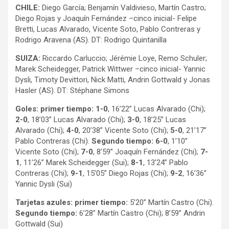
CHILE:
Diego García; Benjamín Valdivieso, Martín Castro;
Diego Rojas y Joaquín Fernández –cinco inicial- Felipe
Bretti, Lucas Alvarado, Vicente Soto, Pablo Contreras y
Rodrigo Aravena (AS). DT: Rodrigo Quintanilla
SUIZA:
Riccardo Carluccio; Jérémie Loye, Remo Schuler;
Marek Scheidegger, Patrick Wittwer –cinco inicial- Yannic
Dysli, Timoty Devittori, Nick Matti, Andrin Gottwald y Jonas
Hasler (AS). DT: Stéphane Simons
Goles: primer tiempo: 1-0
, 16’22” Lucas Alvarado (Chi);
2-0
, 18’03” Lucas Alvarado (Chi);
3-0
, 18’25” Lucas
Alvarado (Chi);
4-0
, 20’38” Vicente Soto (Chi);
5-0
, 21’17”
Pablo Contreras (Chi).
Segundo tiempo:
6-0
, 1’10”
Vicente Soto (Chi);
7-0
, 8’59” Joaquín Fernández (Chi);
7-
1
, 11’26” Marek Scheidegger (Sui);
8-1
, 13’24” Pablo
Contreras (Chi);
9-1
, 15’05” Diego Rojas (Chi);
9-2
, 16’36”
Yannic Dysli (Sui)
Tarjetas azules:
primer tiempo:
5’20” Martín Castro (Chi).
Segundo tiempo:
6’28” Martín Castro (Chi); 8’59” Andrin
Gottwald (Sui)