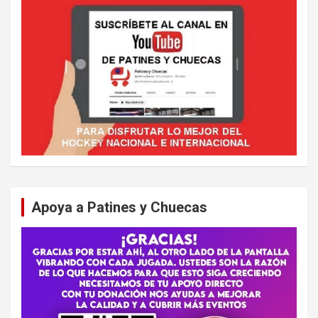
Apoya a Patines y Chuecas