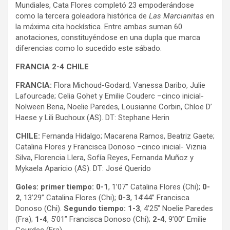
Mundiales, Cata Flores completó 23 empoderándose
como la tercera goleadora histórica de
Las Marcianitas
en
la máxima cita hockística. Entre ambas suman 60
anotaciones, constituyéndose en una dupla que marca
diferencias como lo sucedido este sábado.
FRANCIA 2-4 CHILE
FRANCIA:
Flora Michoud-Godard; Vanessa Daribo, Julie
Lafourcade; Celia Gohet y Emilie Couderc –cinco inicial-
Nolween Bena, Noelie Paredes, Lousianne Corbin, Chloe D’
Haese y Lili Buchoux (AS). DT: Stephane Herin
CHILE:
Fernanda Hidalgo; Macarena Ramos, Beatriz Gaete;
Catalina Flores y Francisca Donoso –cinco inicial- Viznia
Silva, Florencia Llera, Sofía Reyes, Fernanda Muñoz y
Mykaela Aparicio (AS). DT: José Querido
Goles: primer tiempo: 0-1
, 1’07” Catalina Flores (Chi);
0-
2
, 13’29” Catalina Flores (Chi);
0-3
, 14’44” Francisca
Donoso (Chi).
Segundo tiempo: 1-3
, 4’25” Noelie Paredes
(Fra);
1-4
, 5’01” Francisca Donoso (Chi);
2-4
, 9’00” Emilie
Courdec (Fra)