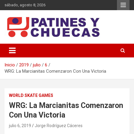
Saltar
sábado, agosto 8, 2026
al
contenido
Memoria y Actualidad del Hockey-Patín Nacional e Internacional
Patines y Chuecas
Inicio
2019
julio
6
WRG: La Marcianitas Comenzaron Con Una Victoria
WORLD SKATE GAMES
WRG: La Marcianitas Comenzaron
Con Una Victoria
julio 6, 2019
Jorge Rodríguez Cáceres