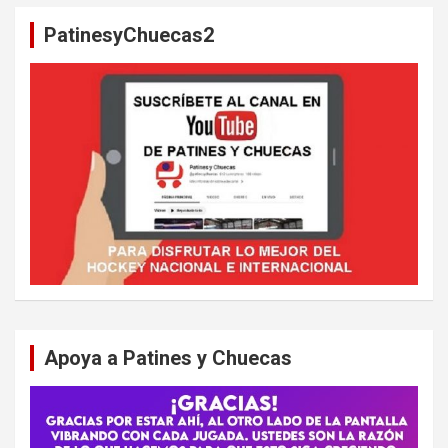
a
PatinesyChuecas2
r
Apoya a Patines y Chuecas