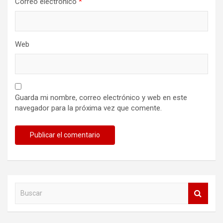
Correo electrónico
*
Web
Guarda mi nombre, correo electrónico y web en este
navegador para la próxima vez que comente.
B
u
s
c