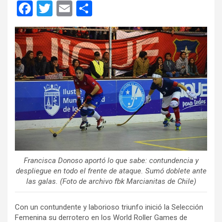
F
T
E
C
a
wi
m
o
ce
tt
ail
m
b
er
p
o
ar
o
tir
k
Francisca Donoso aportó lo que sabe: contundencia y
despliegue en todo el frente de ataque. Sumó doblete ante
las galas. (Foto de archivo fbk Marcianitas de Chile)
Con un contundente y laborioso triunfo inició la Selección
Femenina su derrotero en los World Roller Games de