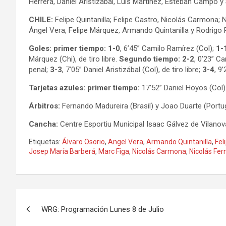
Herrera, Daniel Aristizábal, Luis Martínez, Esteban Campo
CHILE:
Felipe Quintanilla; Felipe Castro, Nicolás Carmona; 
Ángel Vera, Felipe Márquez, Armando Quintanilla y Rodrigo
Goles: primer tiempo: 1-0
, 6’45” Camilo Ramírez (Col);
1-
Márquez (Chi), de tiro libre.
Segundo tiempo: 2-2
, 0’23” C
penal;
3-3
, 7’05” Daniel Aristizábal (Col), de tiro libre;
3-4
, 9
Tarjetas azules: primer tiempo:
17’52” Daniel Hoyos (Col)
Árbitros:
Fernando Madureira (Brasil) y Joao Duarte (Portu
Cancha:
Centre Esportiu Municipal Isaac Gálvez de Vilanov
Etiquetas:
Álvaro Osorio
,
Angel Vera
,
Armando Quintanilla
,
Fel
Josep María Barberá
,
Marc Figa
,
Nicolás Carmona
,
Nicolás Fe
Navegación
WRG: Programación Lunes 8 de Julio
de