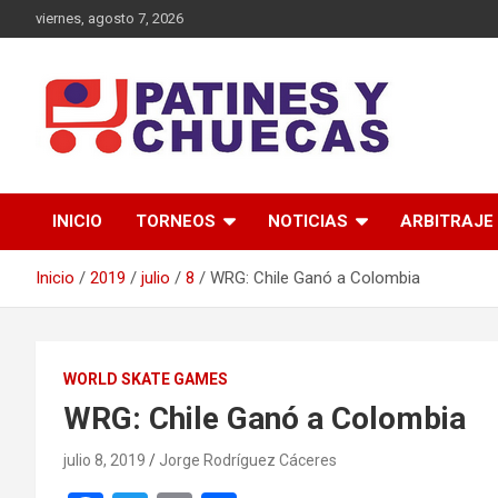
Saltar
viernes, agosto 7, 2026
al
contenido
Memoria y Actualidad del Hockey-Patín Nacional e Internaciona
Patines y Chuecas
INICIO
TORNEOS
NOTICIAS
ARBITRAJE
Inicio
2019
julio
8
WRG: Chile Ganó a Colombia
WORLD SKATE GAMES
WRG: Chile Ganó a Colombia
julio 8, 2019
Jorge Rodríguez Cáceres