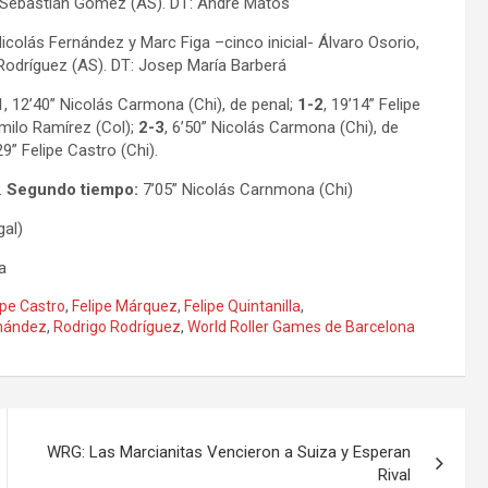
 y Sebastián Gómez (AS). DT: André Matos
Nicolás Fernández y Marc Figa –cinco inicial- Álvaro Osorio,
 Rodríguez (AS). DT: Josep María Barberá
1
, 12’40” Nicolás Carmona (Chi), de penal;
1-2
, 19’14” Felipe
amilo Ramírez (Col);
2-3
, 6’50” Nicolás Carmona (Chi), de
’29” Felipe Castro (Chi).
.
Segundo tiempo:
7’05” Nicolás Carnmona (Chi)
gal)
a
ipe Castro
,
Felipe Márquez
,
Felipe Quintanilla
,
rnández
,
Rodrigo Rodríguez
,
World Roller Games de Barcelona
WRG: Las Marcianitas Vencieron a Suiza y Esperan
Rival