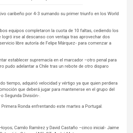
ivo caribeño por 4-3 sumando su primer triunfo en los World
mbos equipos completaron la cuota de 10 faltas, cediendo los
le logró irse al descanso con ventaja tras aprovechar dos
ervicio libre autoría de Felipe Márquez- para comenzar a
entar establecer supremacía en el marcador –otro penal para
stro pudo adelantar a Chile tras un rebote de otro disparo
o tiempo, adquirió velocidad y vértigo ya que quien perdiera
romoción que deberá jugar para mantenerse en el grupo del
–o Segunda División-.
a Primera Ronda enfrentando este martes a Portugal.
l Hoyos; Camilo Ramírez y David Castaño –cinco inicial- Jaime