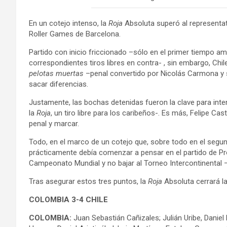
En un cotejo intenso, la
Roja
Absoluta superó al representat
Roller Games de Barcelona.
Partido con inicio friccionado –sólo en el primer tiempo a
correspondientes tiros libres en contra- , sin embargo, Chi
pelotas muertas
–penal convertido por Nicolás Carmona y s
sacar diferencias.
Justamente, las bochas detenidas fueron la clave para int
la
Roja
, un tiro libre para los caribeños-. Es más, Felipe Ca
penal y marcar.
Todo, en el marco de un cotejo que, sobre todo en el segund
prácticamente debía comenzar a pensar en el partido de P
Campeonato Mundial y no bajar al Torneo Intercontinental 
Tras asegurar estos tres puntos, la
Roja
Absoluta cerrará l
COLOMBIA 3-4 CHILE
COLOMBIA:
Juan Sebastián Cañizales; Julián Uribe, Danie