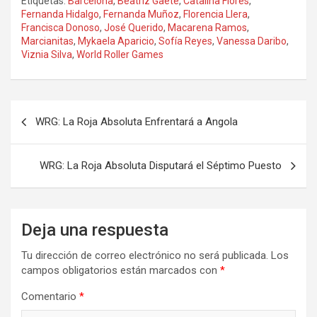
Etiquetas:
Barcelona
,
Beatriz Gaete
,
Catalina Flores
,
Fernanda Hidalgo
,
Fernanda Muñoz
,
Florencia Llera
,
Francisca Donoso
,
José Querido
,
Macarena Ramos
,
Marcianitas
,
Mykaela Aparicio
,
Sofía Reyes
,
Vanessa Daribo
,
Viznia Silva
,
World Roller Games
Navegación
WRG: La Roja Absoluta Enfrentará a Angola
de
entradas
WRG: La Roja Absoluta Disputará el Séptimo Puesto
Deja una respuesta
Tu dirección de correo electrónico no será publicada.
Los
campos obligatorios están marcados con
*
Comentario
*