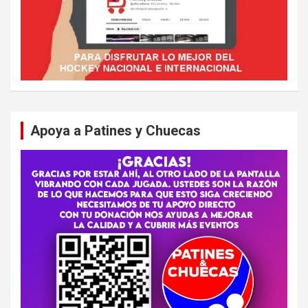
Apoya a Patines y Chuecas