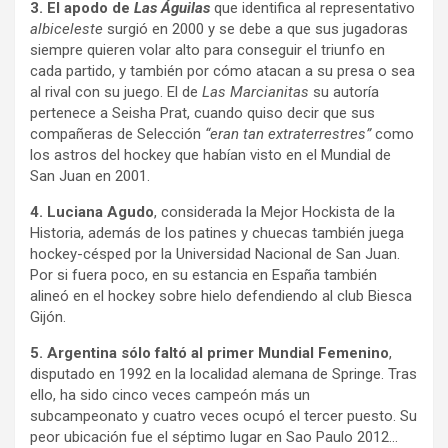
3. El apodo de
Las Águilas
que identifica al representativo
albiceleste
surgió en 2000 y se debe a que sus jugadoras
siempre quieren volar alto para conseguir el triunfo en
cada partido, y también por cómo atacan a su presa o sea
al rival con su juego. El de
Las Marcianitas
su autoría
pertenece a Seisha Prat, cuando quiso decir que sus
compañeras de Selección
“eran tan extraterrestres”
como
los astros del hockey que habían visto en el Mundial de
San Juan en 2001.
4. Luciana Agudo
, considerada la Mejor Hockista de la
Historia, además de los patines y chuecas también juega
hockey-césped por la Universidad Nacional de San Juan.
Por si fuera poco, en su estancia en España también
alineó en el hockey sobre hielo defendiendo al club Biesca
Gijón.
5. Argentina sólo faltó al primer Mundial
Femenino
,
disputado en 1992 en la localidad alemana de Springe. Tras
ello, ha sido cinco veces campeón más un
subcampeonato y cuatro veces ocupó el tercer puesto. Su
peor ubicación fue el séptimo lugar en Sao Paulo 2012…