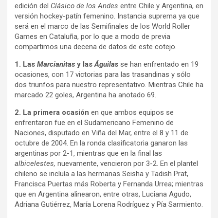
edición del
Clásico de los Andes
entre Chile y Argentina, en
versión hockey-patín femenino. Instancia suprema ya que
será en el marco de las Semifinales de los World Roller
Games en Cataluña, por lo que a modo de previa
compartimos una decena de datos de este cotejo.
1. Las
Marcianitas
y las
Águilas
se han enfrentado en 19
ocasiones, con 17 victorias para las trasandinas y sólo
dos triunfos para nuestro representativo. Mientras Chile ha
marcado 22 goles, Argentina ha anotado 69.
2. La primera ocasión
en que ambos equipos se
enfrentaron fue en el Sudamericano Femenino de
Naciones, disputado en Viña del Mar, entre el 8 y 11 de
octubre de 2004. En la ronda clasificatoria ganaron las
argentinas por 2-1, mientras que en la final las
albicelestes,
nuevamente, vencieron por 3-2. En el plantel
chileno se incluía a las hermanas Seisha y Tadish Prat,
Francisca Puertas más Roberta y Fernanda Urrea; mientras
que en Argentina alinearon, entre otras, Luciana Agudo,
Adriana Gutiérrez, María Lorena Rodríguez y Pía Sarmiento.