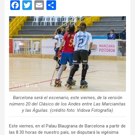
F
T
E
C
a
wi
m
o
ce
tt
ail
m
b
er
p
o
ar
o
tir
k
Barcelona será el escenario, este viernes, de la versión
número 20 del Clásico de los Andes entre Las Marcianitas
y las Águilas. (crédito foto: Vidova Fotografía)
Este viernes, en el Palau Blaugrana de Barcelona a partir de
las 8.30 horas de nuestro país, se disputará la vigésima