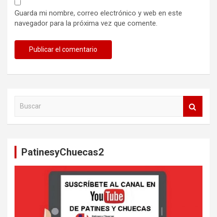
Guarda mi nombre, correo electrónico y web en este
navegador para la próxima vez que comente.
B
u
s
c
a
PatinesyChuecas2
r