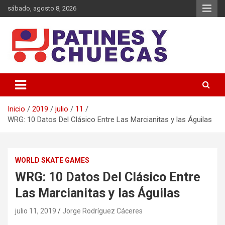
Saltar
sábado, agosto 8, 2026
al
contenido
Memoria y Actualidad del Hockey-Patín Nacional e Internacional
Patines y Chuecas
Inicio
2019
julio
11
WRG: 10 Datos Del Clásico Entre Las Marcianitas y las Águilas
WORLD SKATE GAMES
WRG: 10 Datos Del Clásico Entre
Las Marcianitas y las Águilas
julio 11, 2019
Jorge Rodríguez Cáceres