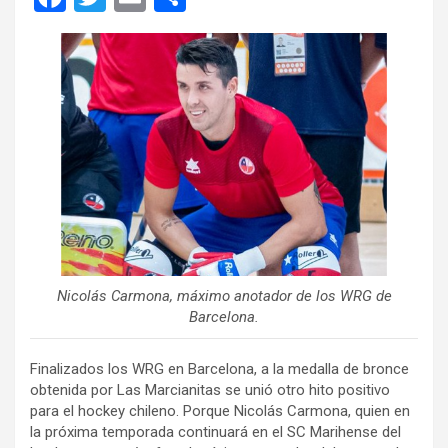
a
wi
m
o
ce
tt
ail
m
b
er
p
o
ar
o
tir
k
Nicolás Carmona, máximo anotador de los WRG de
Barcelona.
Finalizados los WRG en Barcelona, a la medalla de bronce
obtenida por Las Marcianitas se unió otro hito positivo
para el hockey chileno. Porque Nicolás Carmona, quien en
la próxima temporada continuará en el SC Marihense del