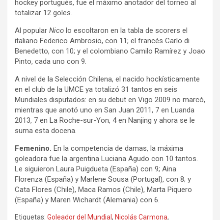
hockey portugués, fue el máximo anotador del torneo al
totalizar 12 goles.
Al popular
Nico
lo escoltaron en la tabla de scorers el
italiano Federico Ambrosio, con 11; el francés Carlo di
Benedetto, con 10; y el colombiano Camilo Ramírez y Joao
Pinto, cada uno con 9.
A nivel de la Selección Chilena, el nacido hockísticamente
en el club de la UMCE ya totalizó 31 tantos en seis
Mundiales disputados: en su debut en Vigo 2009 no marcó,
mientras que anotó uno en San Juan 2011, 7 en Luanda
2013, 7 en La Roche-sur-Yon, 4 en Nanjing y ahora se le
suma esta docena.
Femenino.
En la competencia de damas, la máxima
goleadora fue la argentina Luciana Agudo con 10 tantos.
Le siguieron Laura Puigdueta (España) con 9; Aina
Florenza (España) y Marlene Sousa (Portugal), con 8; y
Cata Flores (Chile), Maca Ramos (Chile), Marta Piquero
(España) y Maren Wichardt (Alemania) con 6.
Etiquetas:
Goleador del Mundial
,
Nicolás Carmona
,