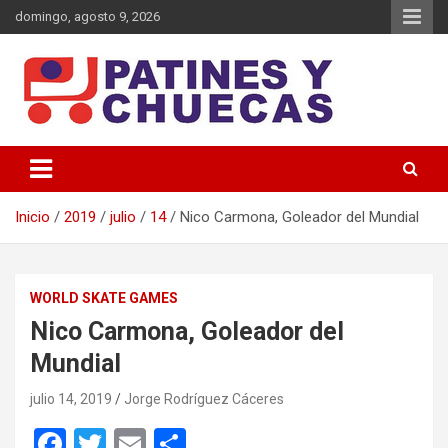
Saltar
domingo, agosto 9, 2026
al
contenido
Memoria y Actualidad del Hockey-Patín Nacional e Internacional
Patines y Chuecas
Inicio
2019
julio
14
Nico Carmona, Goleador del Mundial
WORLD SKATE GAMES
Nico Carmona, Goleador del
Mundial
julio 14, 2019
Jorge Rodríguez Cáceres
F
T
E
C