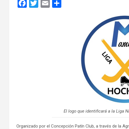
F
T
E
C
a
wi
m
o
ce
tt
ail
m
b
er
p
o
ar
o
tir
k
El logo que identificará a la Liga
Organizado por el Concepción Patín Club, a través de la Ag