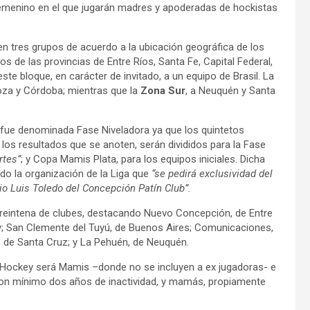
femenino en el que jugarán madres y apoderadas de hockistas
 en tres grupos de acuerdo a la ubicación geográfica de los
os de las provincias de Entre Ríos, Santa Fe, Capital Federal,
ste bloque, en carácter de invitado, a un equipo de Brasil. La
oza y Córdoba; mientras que la
Zona Sur
, a Neuquén y Santa
, fue denominada Fase Niveladora ya que los quintetos
 los resultados que se anoten, serán divididos para la Fase
rtes”
; y Copa Mamis Plata, para los equipos iniciales. Dicha
do la organización de la Liga que
“se pedirá exclusividad del
io Luis Toledo del Concepción Patín Club”.
na treintena de clubes, destacando Nuevo Concepción, de Entre
y; San Clemente del Tuyú, de Buenos Aires; Comunicaciones,
, de Santa Cruz; y La Pehuén, de Neuquén.
s Hockey será Mamis –donde no se incluyen a ex jugadoras- e
con mínimo dos años de inactividad, y mamás, propiamente