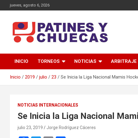
Saltar
jueves, agosto 6, 2026
al
contenido
Memoria y Actualidad del Hockey-Patín Nacional e Internaciona
Patines y Chuecas
INICIO
TORNEOS
NOTICIAS
ARBITRAJE
Inicio
2019
julio
23
Se Inicia la Liga Nacional Mamis Hock
NOTICIAS INTERNACIONALES
Se Inicia la Liga Nacional Ma
julio 23, 2019
Jorge Rodríguez Cáceres