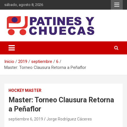
Saltar
sábado, agosto 8, 2026
al
contenido
Memoria y Actualidad del Hockey-Patín Nacional e Internacional
Patines y Chuecas
Inicio
2019
septiembre
6
Master: Torneo Clausura Retorna a Peñaflor
HOCKEY MASTER
Master: Torneo Clausura Retorna
a Peñaflor
septiembre 6, 2019
Jorge Rodríguez Cáceres