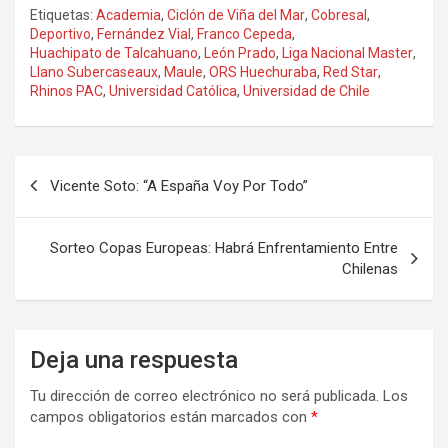
Etiquetas:
Academia
,
Ciclón de Viña del Mar
,
Cobresal
,
Deportivo
,
Fernández Vial
,
Franco Cepeda
,
Huachipato de Talcahuano
,
León Prado
,
Liga Nacional Master
,
Llano Subercaseaux
,
Maule
,
ORS Huechuraba
,
Red Star
,
Rhinos PAC
,
Universidad Católica
,
Universidad de Chile
Navegación
Vicente Soto: “A España Voy Por Todo”
de
entradas
Sorteo Copas Europeas: Habrá Enfrentamiento Entre
Chilenas
Deja una respuesta
Tu dirección de correo electrónico no será publicada.
Los
campos obligatorios están marcados con
*