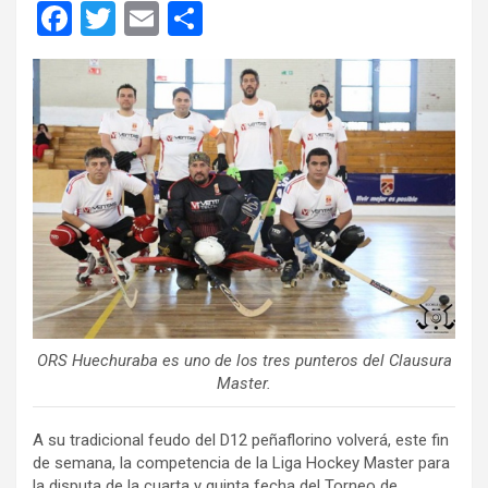
F
T
E
C
a
wi
m
o
ce
tt
ail
m
b
er
p
o
ar
o
tir
k
ORS Huechuraba es uno de los tres punteros del Clausura
Master.
A su tradicional feudo del D12 peñaflorino volverá, este fin
de semana, la competencia de la Liga Hockey Master para
la disputa de la cuarta y quinta fecha del Torneo de