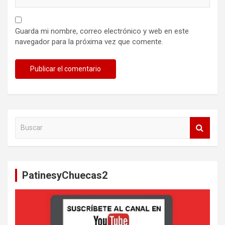
Guarda mi nombre, correo electrónico y web en este
navegador para la próxima vez que comente.
B
u
s
c
a
PatinesyChuecas2
r