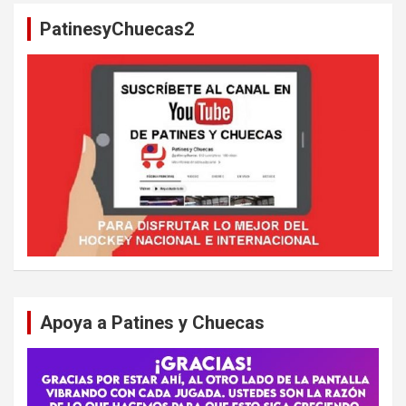
a
PatinesyChuecas2
r
Apoya a Patines y Chuecas