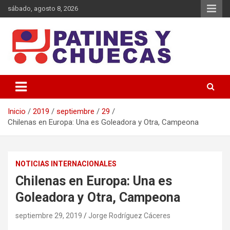
Saltar
sábado, agosto 8, 2026
al
contenido
Memoria y Actualidad del Hockey-Patín Nacional e Internacional
Patines y Chuecas
Inicio
2019
septiembre
29
Chilenas en Europa: Una es Goleadora y Otra, Campeona
NOTICIAS INTERNACIONALES
Chilenas en Europa: Una es
Goleadora y Otra, Campeona
septiembre 29, 2019
Jorge Rodríguez Cáceres