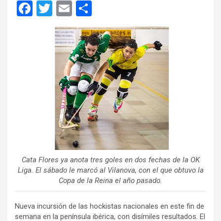
F
T
E
C
a
wi
m
o
ce
tt
ail
m
b
er
p
o
ar
o
tir
k
Cata Flores ya anota tres goles en dos fechas de la OK
Liga. El sábado le marcó al Vilanova, con el que obtuvo la
Copa de la Reina el año pasado.
Nueva incursión de las hockistas nacionales en este fin de
semana en la península ibérica, con disímiles resultados. El