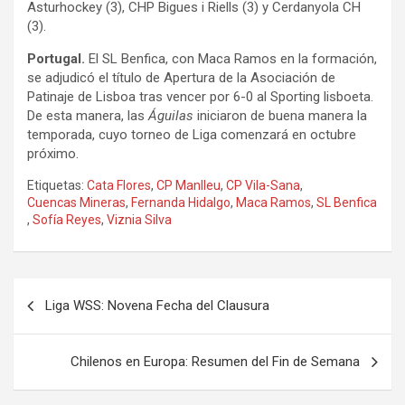
Asturhockey (3), CHP Bigues i Riells (3) y Cerdanyola CH
(3).
Portugal.
El SL Benfica, con Maca Ramos en la formación,
se adjudicó el título de Apertura de la Asociación de
Patinaje de Lisboa tras vencer por 6-0 al Sporting lisboeta.
De esta manera, las
Águilas
iniciaron de buena manera la
temporada, cuyo torneo de Liga comenzará en octubre
próximo.
Etiquetas:
Cata Flores
,
CP Manlleu
,
CP Vila-Sana
,
Cuencas Mineras
,
Fernanda Hidalgo
,
Maca Ramos
,
SL Benfica
,
Sofía Reyes
,
Viznia Silva
Navegación
Liga WSS: Novena Fecha del Clausura
de
entradas
Chilenos en Europa: Resumen del Fin de Semana