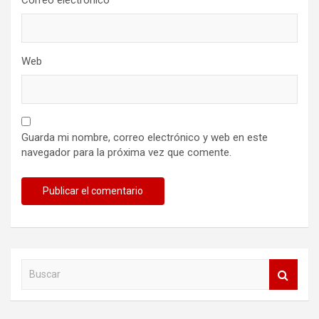
Correo electrónico
*
Web
Guarda mi nombre, correo electrónico y web en este
navegador para la próxima vez que comente.
B
u
s
c