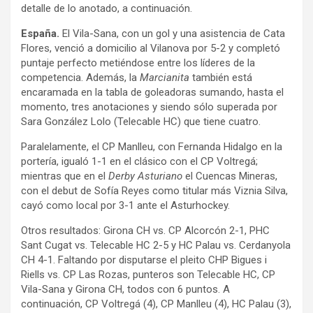
detalle de lo anotado, a continuación.
España.
El Vila-Sana, con un gol y una asistencia de Cata
Flores, venció a domicilio al Vilanova por 5-2 y completó
puntaje perfecto metiéndose entre los líderes de la
competencia. Además, la
Marcianita
también está
encaramada en la tabla de goleadoras sumando, hasta el
momento, tres anotaciones y siendo sólo superada por
Sara González Lolo (Telecable HC) que tiene cuatro.
Paralelamente, el CP Manlleu, con Fernanda Hidalgo en la
portería, igualó 1-1 en el clásico con el CP Voltregá;
mientras que en el
Derby Asturiano
el Cuencas Mineras,
con el debut de Sofía Reyes como titular más Viznia Silva,
cayó como local por 3-1 ante el Asturhockey.
Otros resultados: Girona CH vs. CP Alcorcón 2-1, PHC
Sant Cugat vs. Telecable HC 2-5 y HC Palau vs. Cerdanyola
CH 4-1. Faltando por disputarse el pleito CHP Bigues i
Riells vs. CP Las Rozas, punteros son Telecable HC, CP
Vila-Sana y Girona CH, todos con 6 puntos. A
continuación, CP Voltregá (4), CP Manlleu (4), HC Palau (3),