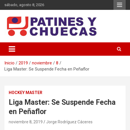
Saltar
sábado, agosto 8, 2026
al
contenido
Memoria y Actualidad del Hockey-Patín Nacional e Internacional
Patines y Chuecas
Inicio
2019
noviembre
8
Liga Master: Se Suspende Fecha en Peñaflor
HOCKEY MASTER
Liga Master: Se Suspende Fecha
en Peñaflor
noviembre 8, 2019
Jorge Rodríguez Cáceres