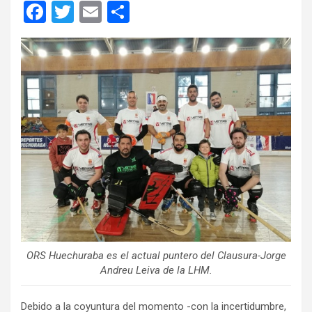
F
T
E
C
a
wi
m
o
ce
tt
ail
m
b
er
p
o
ar
o
tir
k
ORS Huechuraba es el actual puntero del Clausura-Jorge
Andreu Leiva de la LHM.
Debido a la coyuntura del momento -con la incertidumbre,