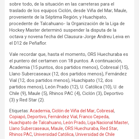
sobre todo, de la situación en las carreteras para el
traslado de los equipos Ciclón, desde Viña del Mar; Maule,
proveniente de la Séptima Región; y Huachipato,
procedente de Talcahuano- la Organización de la Liga de
Hockey Master determinó suspender la disputa de la
octava y novena fecha del Clausura-Jorge Andreu Leiva en
el D12 de Peñaflor.
Vale recordar que, hasta el momento, ORS Huechuraba es
el puntero del certamen con 18 puntos. A continuación,
Academia (15 puntos, dos partidos menos), Cobresal (15),
Llano Subercaseaux (12, dos partidos menos), Fernández
Vial (12, dos partidos menos), Huachipato (12, dos
partidos menos), León Prado (12), U. Católica (10), U. de
Chile (9), Maule (5), Rhinos PAC (4), Ciclón (3), Deportivo
(3) y Red Star (2).
Etiquetas:
Academia
,
Ciclón de Viña del Mar
,
Cobresal
,
Copiapó
,
Deportivo
,
Fernández Vial
,
Franco Cepeda
,
Huachipato de Talcahuano
,
León Prado
,
Liga Nacional Master
,
Llano Subercaseaux
,
Maule
,
ORS Huechuraba
,
Red Star
,
Rhinos PAC
,
Universidad Católica
,
Universidad de Chile