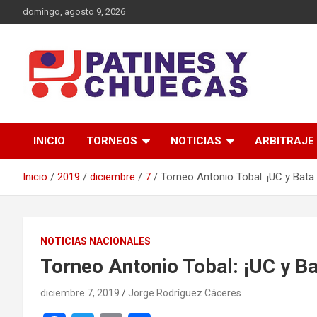
Saltar
domingo, agosto 9, 2026
al
contenido
Memoria y Actualidad del Hockey-Patín Nacional e Internaciona
Patines y Chuecas
INICIO
TORNEOS
NOTICIAS
ARBITRAJE
Inicio
2019
diciembre
7
Torneo Antonio Tobal: ¡UC y Bat
NOTICIAS NACIONALES
Torneo Antonio Tobal: ¡UC y 
diciembre 7, 2019
Jorge Rodríguez Cáceres