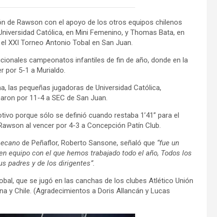
ión de Rawson con el apoyo de los otros equipos chilenos
Universidad Católica, en Mini Femenino, y Thomas Bata, en
 el XXI Torneo Antonio Tobal en San Juan.
dicionales campeonatos infantiles de fin de año, donde en la
r por 5-1 a Murialdo.
ina, las pequeñas jugadoras de Universidad Católica,
earon por 11-4 a SEC de San Juan.
tivo porque sólo se definió cuando restaba 1’41” para el
Rawson al vencer por 4-3 a Concepción Patín Club.
ecano
de Peñaflor, Roberto Sansone, señaló que
“fue un
n equipo con el que hemos trabajado todo el año, Todos los
s padres y de los dirigentes”.
obal, que se jugó en las canchas de los clubes Atlético Unión
na y Chile. (Agradecimientos a Doris Allancán y Lucas