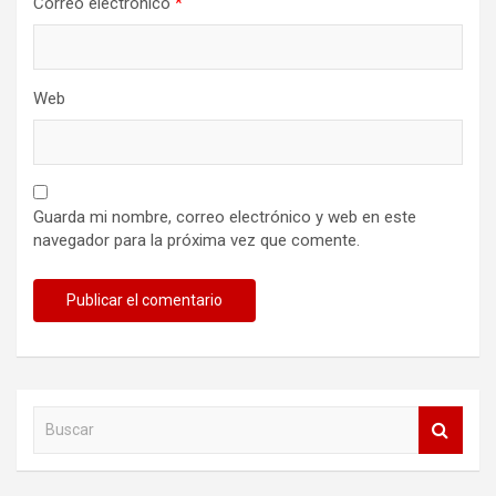
Correo electrónico
*
Web
Guarda mi nombre, correo electrónico y web en este
navegador para la próxima vez que comente.
B
u
s
c