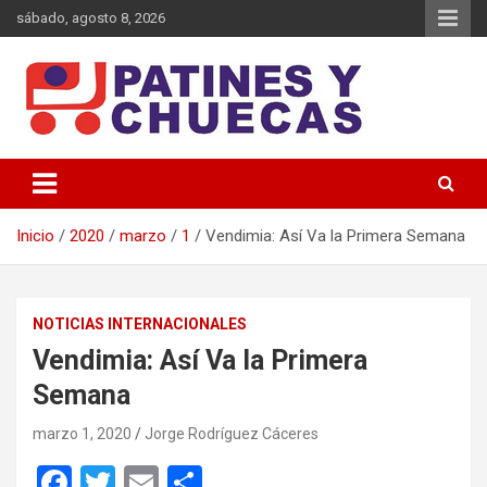
Saltar
sábado, agosto 8, 2026
al
contenido
Memoria y Actualidad del Hockey-Patín Nacional e Internacional
Patines y Chuecas
Inicio
2020
marzo
1
Vendimia: Así Va la Primera Semana
NOTICIAS INTERNACIONALES
Vendimia: Así Va la Primera
Semana
marzo 1, 2020
Jorge Rodríguez Cáceres
F
T
E
C