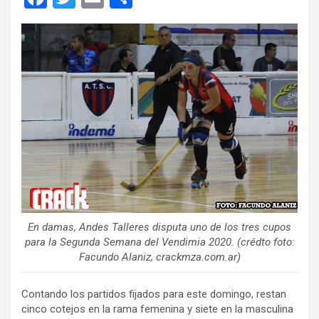
a
wi
m
o
ce
tt
ail
m
b
er
p
o
ar
o
tir
k
En damas, Andes Talleres disputa uno de los tres cupos
para la Segunda Semana del Vendimia 2020. (crédto foto:
Facundo Alaniz, crackmza.com.ar)
Contando los partidos fijados para este domingo, restan
cinco cotejos en la rama femenina y siete en la masculina