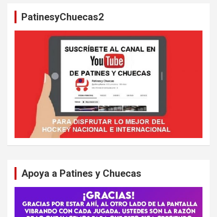
a
PatinesyChuecas2
r
Apoya a Patines y Chuecas