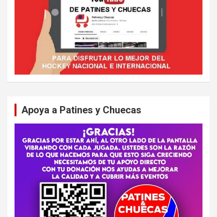
Apoya a Patines y Chuecas