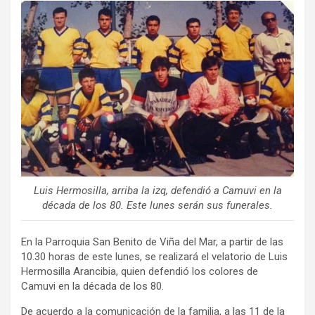
ce
tt
ail
m
b
er
p
o
ar
o
tir
k
Luis Hermosilla, arriba la izq, defendió a Camuvi en la
década de los 80. Este lunes serán sus funerales.
En la Parroquia San Benito de Viña del Mar, a partir de las
10.30 horas de este lunes, se realizará el velatorio de Luis
Hermosilla Arancibia, quien defendió los colores de
Camuvi en la década de los 80.
De acuerdo a la comunicación de la familia, a las 11 de la