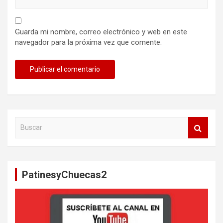
Guarda mi nombre, correo electrónico y web en este
navegador para la próxima vez que comente.
B
u
s
c
a
PatinesyChuecas2
r