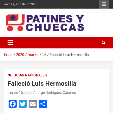
Saltar
viernes, agosto 7, 2026
al
contenido
Memoria y Actualidad del Hockey-Patín Nacional e Internacional
Patines y Chuecas
Inicio
2020
marzo
15
Falleció Luis Hermosilla
NOTICIAS NACIONALES
Falleció Luis Hermosilla
marzo 15, 2020
Jorge Rodríguez Cáceres
F
T
E
C
a
wi
m
o