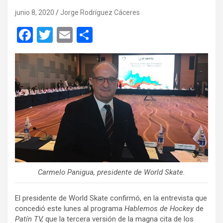
junio 8, 2020
Jorge Rodríguez Cáceres
F
T
E
C
a
wi
m
o
ce
tt
ail
m
b
er
p
o
ar
o
tir
k
Carmelo Panigua, presidente de World Skate.
El presidente de World Skate confirmó, en la entrevista que
concedió este lunes al programa
Hablemos de Hockey
de
Patín TV,
que la tercera versión de la magna cita de los