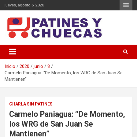
Saltar
jueves, agosto 6, 2026
al
contenido
Memoria y Actualidad del Hockey-Patín Nacional e Internacional
Patines y Chuecas
Inicio
2020
junio
8
Carmelo Paniagua: “De Momento, los WRG de San Juan Se
Mantienen”
CHARLA SIN PATINES
Carmelo Paniagua: “De Momento,
los WRG de San Juan Se
Mantienen”