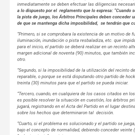
inmediatamente se deben efectuar las diligencias necesaria
a lo dispuesto por el reglamento que lo expresa: “Cuando se
la pista de juego, los Árbitros Principales deben conceder 
de que se mantenga dicha imposibilidad, se tendrán que cu
“Primero, si se comprobara la existencia de un motivo de fue
iluminación, inundación o pista resbaladiza, etc. que impida 
para el inicio, el partido se deberá realizar en un recinto al
margen adicional de noventa (90) minutos, que también incl
otro.
“Segundo, si la imposibilidad de la utilización del recinto 
reparable, o porque se está disputando otro partido de hoc
treinta (30) minutos para que el partido se pueda iniciar.
“Tercero, cuando, en cualquiera de los casos citados en lo
es posible resolver la situación en cuestión, los árbitros p
jugará, registrando en el Acta del Partido en el lugar desti
sobre los hechos que determinaron tal decisión.
“Cuarto, si el problema es solucionado y el partido se jue
bajo el concepto de normalidad, debiendo conceder veinte 