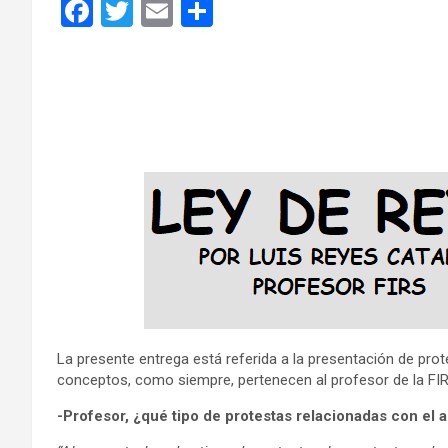
F
T
E
C
a
wi
m
o
ce
tt
ail
m
b
er
p
o
ar
o
tir
k
La presente entrega está referida a la presentación de prote
conceptos, como siempre, pertenecen al profesor de la FIR
-Profesor, ¿qué tipo de protestas relacionadas con el a