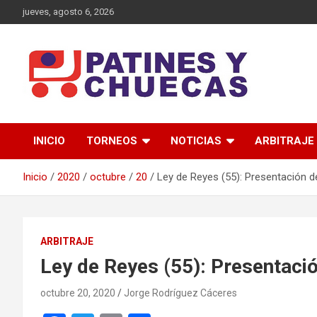
Saltar
jueves, agosto 6, 2026
al
contenido
Memoria y Actualidad del Hockey-Patín Nacional e Internaciona
Patines y Chuecas
INICIO
TORNEOS
NOTICIAS
ARBITRAJE
Inicio
2020
octubre
20
Ley de Reyes (55): Presentación d
ARBITRAJE
Ley de Reyes (55): Presentaci
octubre 20, 2020
Jorge Rodríguez Cáceres