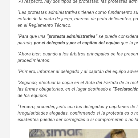
“Al respecto, hay dos tipos de protestas: las protestas admi
“Las protestas administrativas
tienen como fundamento sup
estado de la pista de juego, marcas de pista deficientes, po
en el Reglamento Técnico.
“Para que una
“protesta administrativa”
se pueda considerar 
partido,
por el delegado y por el capitán del equipo
que la p
“Ahora bien, cuando a los árbitros principales se les prese
procedimientos:
“Primero, informar al delegado y al capitán del equipo adver
“Segundo, efectuar la copia en el Acta del Partido de la r
las firmas obligatorias, en el lugar destinado a
“Declaració
de los equipos.
“Tercero, proceder, junto con los delegados y capitanes de l
irregularidades alegadas, confirmando si la protesta es o no
existentes pueden ser corregidas o si comprometen o no la 