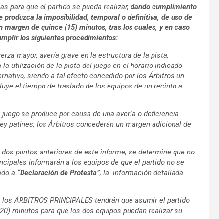
s para que el partido se pueda realizar,
dando cumplimiento
 produzca la imposibilidad, temporal o definitiva, de uso de
un margen de quince (15) minutos, tras los cuales, y en caso
mplir los siguientes procedimientos:
rza mayor, avería grave en la estructura de la pista,
la utilización de la pista del juego en el horario indicado
ternativo, siendo a tal efecto concedido por los Árbitros un
uye el tiempo de traslado de los equipos de un recinto a
de juego se produce por causa de una avería o deficiencia
key patines, los Árbitros concederán un margen adicional de
s dos puntos anteriores de este informe, se determine que no
rincipales informarán a los equipos de que el partido no se
nado a
“Declaración de
Protesta”
, la información detallada
ga, los ÁRBITROS PRINCIPALES tendrán que asumir el partido
(20) minutos para que los dos equipos puedan realizar su