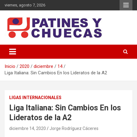
Saltar
viernes, agosto 7, 2026
al
contenido
Memoria y Actualidad del Hockey-Patín Nacional e Internacional
Patines y Chuecas
Inicio
2020
diciembre
14
Liga Italiana: Sin Cambios En los Lideratos de la A2
LIGAS INTERNACIONALES
Liga Italiana: Sin Cambios En los
Lideratos de la A2
diciembre 14, 2020
Jorge Rodríguez Cáceres