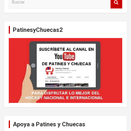
u
s
c
a
PatinesyChuecas2
r
Apoya a Patines y Chuecas