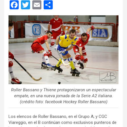
F
T
E
C
a
wi
m
o
ce
tt
ail
m
b
er
p
o
ar
o
tir
k
Roller Bassano y Thiene protagonizaron un espectacular
empate, en una nueva jornada de la Serie A2 italiana.
(crédito foto: facebook Hockey Roller Bassano)
Los elencos de Roller Bassano, en el Grupo A; y CGC
Viareggio, en el B continúan como exclusivos punteros de