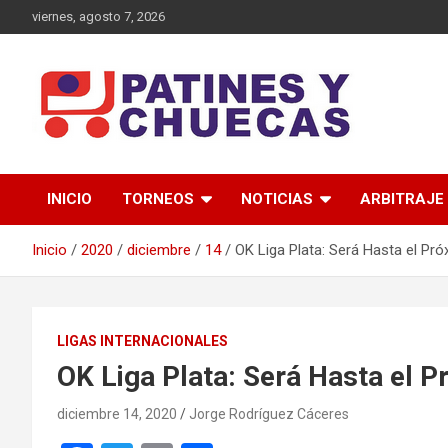
Saltar
viernes, agosto 7, 2026
al
contenido
Memoria y Actualidad del Hockey-Patín Nacional e Internaciona
Patines y Chuecas
INICIO
TORNEOS
NOTICIAS
ARBITRAJE
Inicio
2020
diciembre
14
OK Liga Plata: Será Hasta el Pr
LIGAS INTERNACIONALES
OK Liga Plata: Será Hasta el 
diciembre 14, 2020
Jorge Rodríguez Cáceres