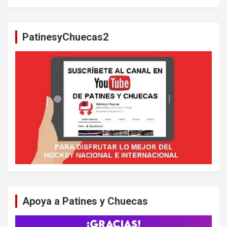
s
c
a
PatinesyChuecas2
r
Apoya a Patines y Chuecas