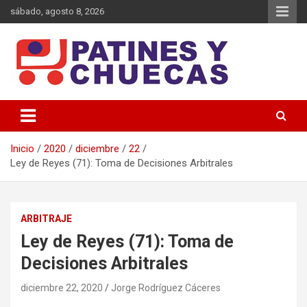
Saltar
sábado, agosto 8, 2026
al
contenido
Memoria y Actualidad del Hockey-Patín Nacional e Internacional
Patines y Chuecas
Inicio
2020
diciembre
22
Ley de Reyes (71): Toma de Decisiones Arbitrales
ARBITRAJE
Ley de Reyes (71): Toma de
Decisiones Arbitrales
diciembre 22, 2020
Jorge Rodríguez Cáceres