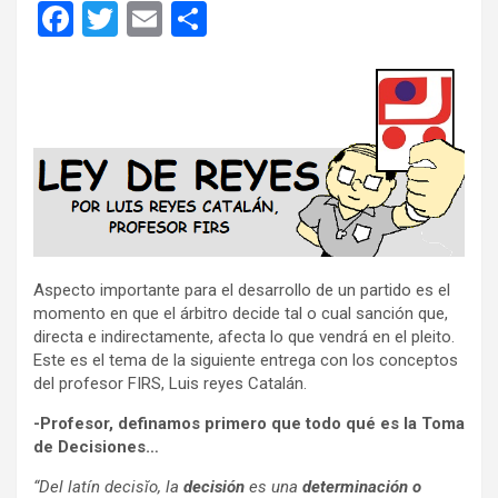
F
T
E
C
a
wi
m
o
ce
tt
ail
m
b
er
p
o
ar
o
tir
k
Aspecto importante para el desarrollo de un partido es el
momento en que el árbitro decide tal o cual sanción que,
directa e indirectamente, afecta lo que vendrá en el pleito.
Este es el tema de la siguiente entrega con los conceptos
del profesor FIRS, Luis reyes Catalán.
-Profesor, definamos primero que todo qué es la Toma
de Decisiones…
“Del latín decisĭo, la
decisión
es una
determinación o