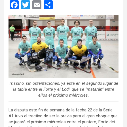
F
T
E
C
a
wi
m
o
ce
tt
ail
m
b
er
p
o
ar
o
tir
k
Trissino, sin ostentaciones, ya está en el segundo lugar de
la tabla entre el Forte y el Lodi, que se “matarán” entre
ellos el próximo miércoles.
La disputa este fin de semana de la fecha 22 de la Serie
A1 tuvo el tractivo de ser la previa para el gran choque que
se jugará el próximo miércoles entre el puntero, Forte dei