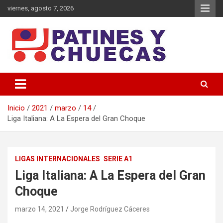
Saltar
viernes, agosto 7, 2026
al
contenido
Memoria y Actualidad del Hockey-Patín Nacional e Internacional
Patines y Chuecas
Inicio
2021
marzo
14
Liga Italiana: A La Espera del Gran Choque
LIGAS INTERNACIONALES
SERIE A1
Liga Italiana: A La Espera del Gran
Choque
marzo 14, 2021
Jorge Rodríguez Cáceres