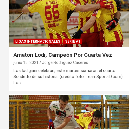
LIGAS INTERNACIONALES
SERIE A1
Amatori Lodi, Campeón Por Cuarta Vez
junio 15, 2021
Jorge Rodríguez Cáceres
Los lodigiani celebran, este martes sumaron el cuarto
Scudetto de su historia. (crédito foto: TeamSport-iD.com)
Los…