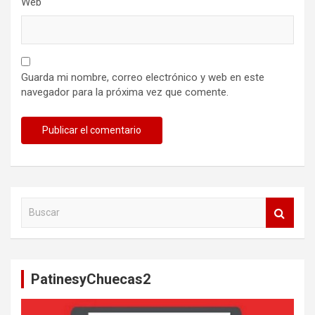
Web
Guarda mi nombre, correo electrónico y web en este
navegador para la próxima vez que comente.
B
u
s
c
a
PatinesyChuecas2
r