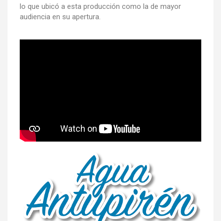
lo que ubicó a esta producción como la de mayor
audiencia en su apertura.