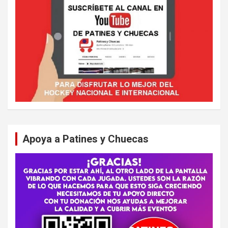
Apoya a Patines y Chuecas