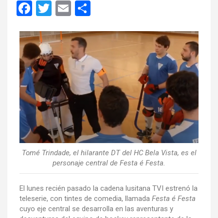
F
T
E
C
a
wi
m
o
ce
tt
ail
m
b
er
p
o
ar
o
tir
k
Tomé Trindade, el hilarante DT del HC Bela Vista, es el
personaje central de Festa é Festa.
El lunes recién pasado la cadena lusitana TVI estrenó la
teleserie, con tintes de comedia, llamada
Festa é Festa
cuyo eje central se desarrolla en las aventuras y