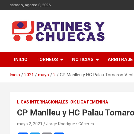
Saltar
sábado, agosto 8, 2026
al
contenido
Memoria y Actualidad del Hockey-Patín Nacional e Internaciona
Patines y Chuecas
INICIO
TORNEOS
NOTICIAS
ARBITRAJE
Inicio
2021
mayo
2
CP Manlleu y HC Palau Tomaron Vent
LIGAS INTERNACIONALES
OK LIGA FEMENINA
CP Manlleu y HC Palau Tomaro
mayo 2, 2021
Jorge Rodríguez Cáceres