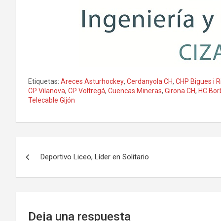
Etiquetas:
Areces Asturhockey
,
Cerdanyola CH
,
CHP Bigues i Ri
CP Vilanova
,
CP Voltregá
,
Cuencas Mineras
,
Girona CH
,
HC Bor
Telecable Gijón
Navegación
Deportivo Liceo, Líder en Solitario
de
entradas
Deja una respuesta