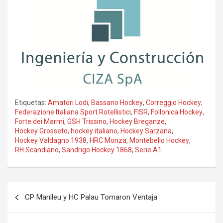
Etiquetas:
Amatori Lodi
,
Bassano Hockey
,
Correggio Hockey
,
Federazione Italiana Sport Rotellistici
,
FISR
,
Follonica Hockey
,
Forte dei Marmi
,
GSH Trissino
,
Hockey Breganze
,
Hockey Grosseto
,
hockey italiano
,
Hockey Sarzana
,
Hockey Valdagno 1938
,
HRC Monza
,
Montebello Hockey
,
RH Scandiano
,
Sandrigo Hockey 1868
,
Serie A1
Navegación
CP Manlleu y HC Palau Tomaron Ventaja
de
entradas