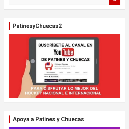
u
s
c
a
PatinesyChuecas2
r
Apoya a Patines y Chuecas