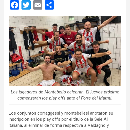
F
T
E
C
a
wi
m
o
ce
tt
ail
m
b
er
p
o
ar
o
tir
k
Los jugadores de Montebello celebran. El jueves próximo
comenzarán los play offs ante el Forte dei Marmi.
Los conjuntos corraggessi y montebellesi anotaron su
inscripción en los play offs por el título de la Seie A1
italiana, al eliminar de forma respectiva a Valdagno y