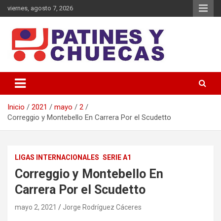
Saltar
viernes, agosto 7, 2026
al
contenido
Memoria y Actualidad del Hockey-Patín Nacional e Internacional
Patines y Chuecas
Inicio
2021
mayo
2
Correggio y Montebello En Carrera Por el Scudetto
LIGAS INTERNACIONALES
SERIE A1
Correggio y Montebello En
Carrera Por el Scudetto
mayo 2, 2021
Jorge Rodríguez Cáceres