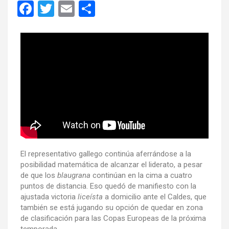
F
T
E
C
a
wi
m
o
ce
tt
ail
m
b
er
p
o
ar
o
tir
k
El representativo gallego continúa aferrándose a la
posibilidad matemática de alcanzar el liderato, a pesar
de que los
blaugrana
continúan en la cima a cuatro
puntos de distancia. Eso quedó de manifiesto con la
ajustada victoria
liceísta
a domicilio ante el Caldes, que
también se está jugando su opción de quedar en zona
de clasificación para las Copas Europeas de la próxima