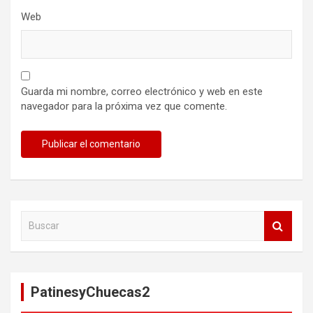
Web
Guarda mi nombre, correo electrónico y web en este
navegador para la próxima vez que comente.
B
u
s
c
a
PatinesyChuecas2
r