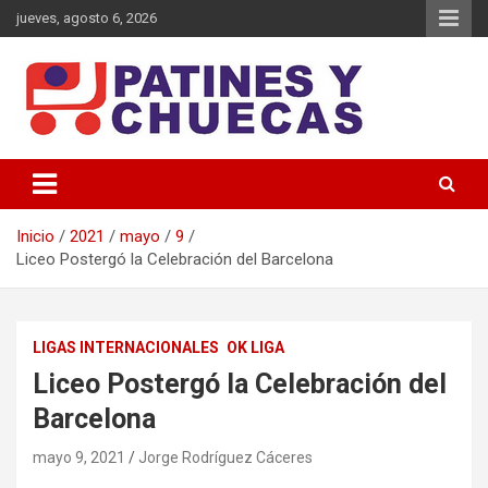
jueves, agosto 6, 2026
Memoria y Actualidad del Hockey-Patín Nacional e Internacional
Patines y Chuecas
Inicio
2021
mayo
9
Liceo Postergó la Celebración del Barcelona
LIGAS INTERNACIONALES
OK LIGA
Liceo Postergó la Celebración del
Barcelona
mayo 9, 2021
Jorge Rodríguez Cáceres