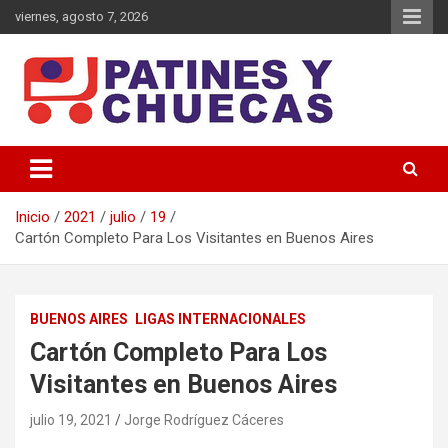
Saltar
viernes, agosto 7, 2026
al
contenido
Memoria y Actualidad del Hockey-Patín Nacional e Internacional
Patines y Chuecas
Inicio
2021
julio
19
Cartón Completo Para Los Visitantes en Buenos Aires
BUENOS AIRES
LIGAS INTERNACIONALES
Cartón Completo Para Los
Visitantes en Buenos Aires
julio 19, 2021
Jorge Rodríguez Cáceres