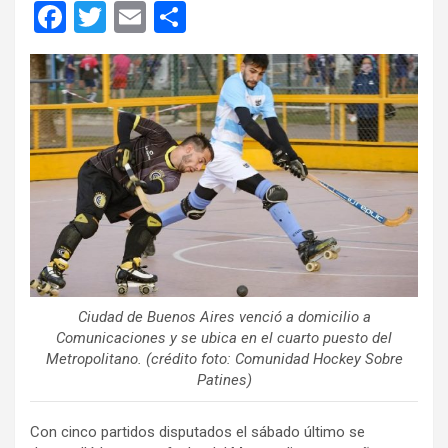
F
T
E
C
a
wi
m
o
ce
tt
ail
m
b
er
p
o
ar
o
tir
k
Ciudad de Buenos Aires venció a domicilio a
Comunicaciones y se ubica en el cuarto puesto del
Metropolitano. (crédito foto: Comunidad Hockey Sobre
Patines)
Con cinco partidos disputados el sábado último se