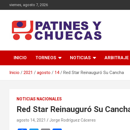
Saltar
viernes, agosto 7, 2026
al
contenido
Memoria y Actualidad del Hockey-Patín Nacional e Internaciona
Patines y Chuecas
INICIO
TORNEOS
NOTICIAS
ARBITRAJE
Inicio
2021
agosto
14
Red Star Reinauguró Su Cancha
NOTICIAS NACIONALES
Red Star Reinauguró Su Canch
agosto 14, 2021
Jorge Rodríguez Cáceres