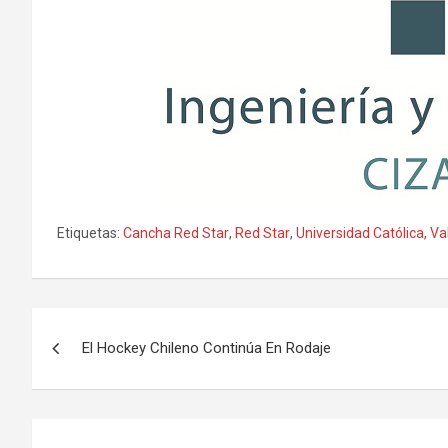
Etiquetas:
Cancha Red Star
,
Red Star
,
Universidad Católica
,
Va
Navegación
El Hockey Chileno Continúa En Rodaje
de
entradas