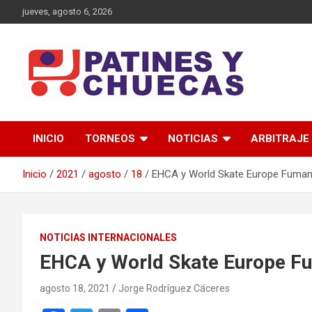
Saltar
jueves, agosto 6, 2026
al
contenido
Memoria y Actualidad del Hockey-Patín Nacional e Internaciona
Patines y Chuecas
INICIO
TORNEOS
NOTICIAS
ARBITRAJE
Inicio
2021
agosto
18
EHCA y World Skate Europe Fuman 
NOTICIAS INTERNACIONALES
EHCA y World Skate Europe Fu
agosto 18, 2021
Jorge Rodríguez Cáceres