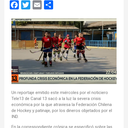
F
T
E
C
a
wi
m
o
ce
tt
ail
m
b
er
p
o
ar
o
tir
k
Un reportaje emitido este miércoles por el noticiero
Tele13 de Canal 13 sacó a la luz la severa crisis
económica por la que atraviesa la Federación Chilena
de Hockey y patinaje, por los dineros objetados por el
IND.
En la correspondiente crónica se especificó sobre las