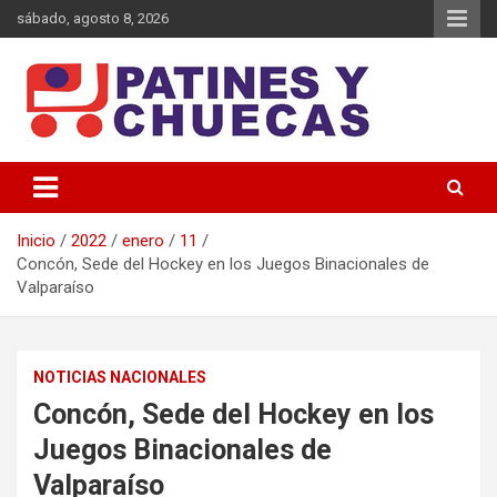
Saltar
sábado, agosto 8, 2026
al
contenido
Memoria y Actualidad del Hockey-Patín Nacional e Internacional
Patines y Chuecas
Inicio
2022
enero
11
Concón, Sede del Hockey en los Juegos Binacionales de
Valparaíso
NOTICIAS NACIONALES
Concón, Sede del Hockey en los
Juegos Binacionales de
Valparaíso