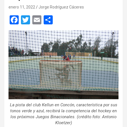
enero 11, 2022
Jorge Rodríguez Cáceres
F
T
E
C
a
wi
m
o
ce
tt
ail
m
b
er
p
o
ar
o
tir
k
La pista del club Kellun en Concón, característica por sus
tonos verde y azul, recibirá la competencia del hockey en
los próximos Juegos Binacionales. (crédito foto: Antonio
Kloetzer)