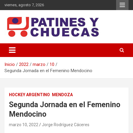
Saltar
viernes, agosto 7, 2026
al
contenido
Memoria y Actualidad del Hockey-Patín Nacional e Internacional
Patines y Chuecas
Inicio
2022
marzo
10
Segunda Jornada en el Femenino Mendocino
HOCKEY ARGENTINO
MENDOZA
Segunda Jornada en el Femenino
Mendocino
marzo 10, 2022
Jorge Rodríguez Cáceres