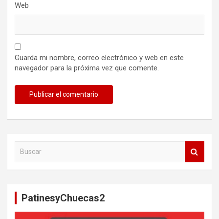
Web
Guarda mi nombre, correo electrónico y web en este
navegador para la próxima vez que comente.
B
u
s
c
a
PatinesyChuecas2
r