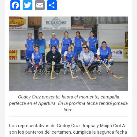
F
T
E
C
a
wi
m
o
ce
tt
ail
m
b
er
p
o
ar
o
tir
k
Godoy Cruz presenta, hasta el momento, campaña
perfecta en el Apertura. En la próxima fecha tendrá jornada
libre.
Los representativos de Godoy Cruz, Impsa y Maipú Giol A
son los punteros del certamen, cumplida la segunda fecha