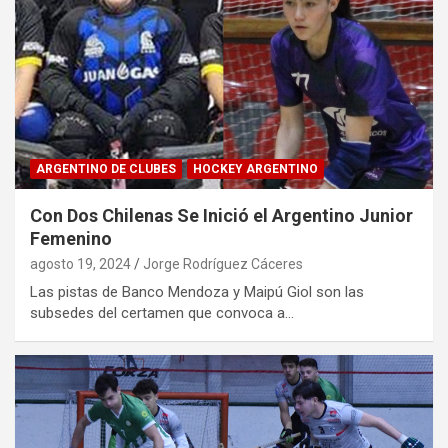
ARGENTINO DE CLUBES
HOCKEY ARGENTINO
Con Dos Chilenas Se Inició el Argentino Junior
Femenino
agosto 19, 2024
Jorge Rodríguez Cáceres
Las pistas de Banco Mendoza y Maipú Giol son las
subsedes del certamen que convoca a…