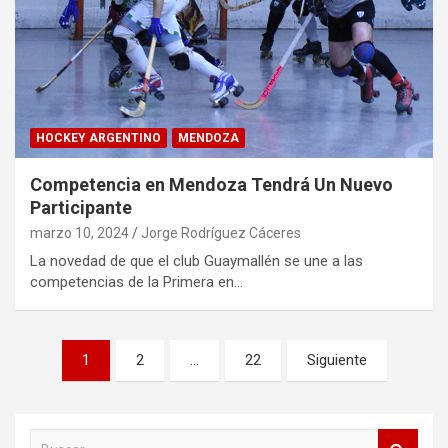
HOCKEY ARGENTINO
MENDOZA
Competencia en Mendoza Tendrá Un Nuevo
Participante
marzo 10, 2024
Jorge Rodríguez Cáceres
La novedad de que el club Guaymallén se une a las
competencias de la Primera en…
Paginación
1
2
…
22
Siguiente
de
entradas
B