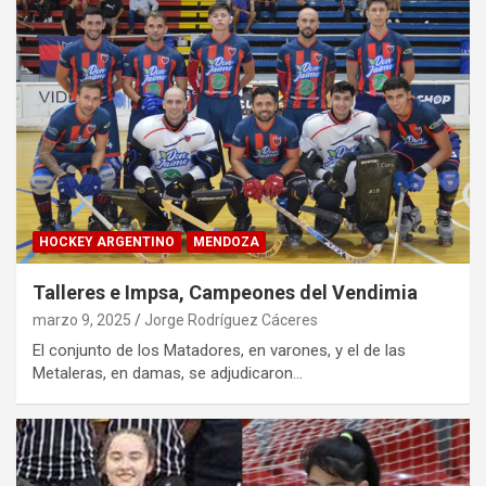
HOCKEY ARGENTINO
MENDOZA
Talleres e Impsa, Campeones del Vendimia
marzo 9, 2025
Jorge Rodríguez Cáceres
El conjunto de los Matadores, en varones, y el de las
Metaleras, en damas, se adjudicaron…