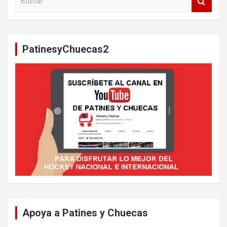
u
s
c
a
PatinesyChuecas2
r
Apoya a Patines y Chuecas