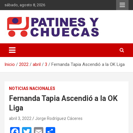
Saltar
sábado, agosto 8, 2026
al
contenido
Memoria y Actualidad del Hockey-Patín Nacional e Internacional
Patines y Chuecas
Inicio
2022
abril
3
Fernanda Tapia Ascendió a la OK Liga
NOTICIAS NACIONALES
Fernanda Tapia Ascendió a la OK
Liga
abril 3, 2022
Jorge Rodríguez Cáceres
F
T
E
C