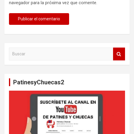
navegador para la próxima vez que comente.
B
u
s
c
a
PatinesyChuecas2
r