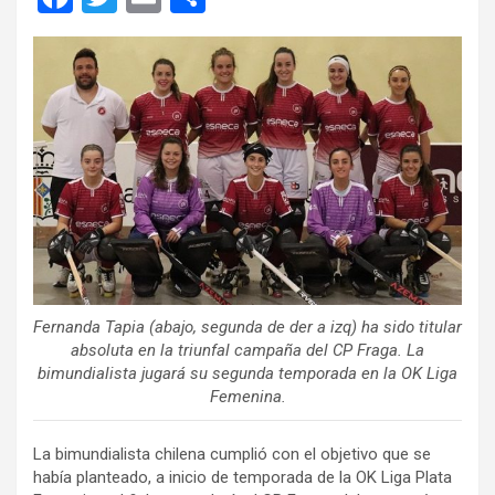
a
wi
m
o
ce
tt
ail
m
b
er
p
o
ar
o
tir
k
Fernanda Tapia (abajo, segunda de der a izq) ha sido titular
absoluta en la triunfal campaña del CP Fraga. La
bimundialista jugará su segunda temporada en la OK Liga
Femenina.
La bimundialista chilena cumplió con el objetivo que se
había planteado, a inicio de temporada de la OK Liga Plata