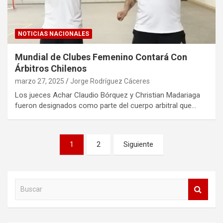
NOTICIAS NACIONALES
Mundial de Clubes Femenino Contará Con
Árbitros Chilenos
marzo 27, 2025
Jorge Rodríguez Cáceres
Los jueces Achar Claudio Bórquez y Christian Madariaga
fueron designados como parte del cuerpo arbitral que…
Paginación
1
2
Siguiente
de
entradas
B
u
s
c