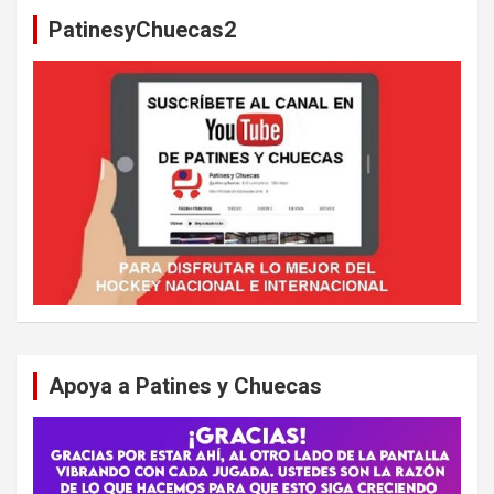
a
PatinesyChuecas2
r
Apoya a Patines y Chuecas