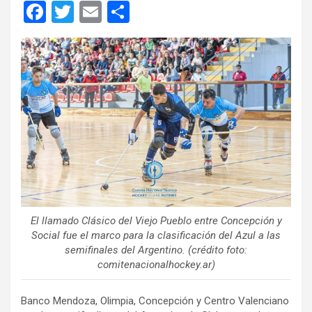
F
T
E
C
a
wi
m
o
ce
tt
ail
m
b
er
p
o
ar
o
tir
k
El llamado Clásico del Viejo Pueblo entre Concepción y
Social fue el marco para la clasificación del Azul a las
semifinales del Argentino. (crédito foto:
comitenacionalhockey.ar)
Banco Mendoza, Olimpia, Concepción y Centro Valenciano