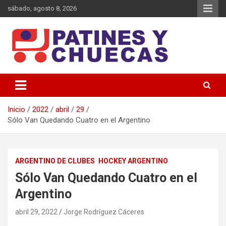
Saltar
sábado, agosto 8, 2026
al
contenido
Memoria y Actualidad del Hockey-Patín Nacional e Internacional
Patines y Chuecas
Inicio
2022
abril
29
Sólo Van Quedando Cuatro en el Argentino
ARGENTINO DE CLUBES
HOCKEY ARGENTINO
Sólo Van Quedando Cuatro en el
Argentino
abril 29, 2022
Jorge Rodríguez Cáceres