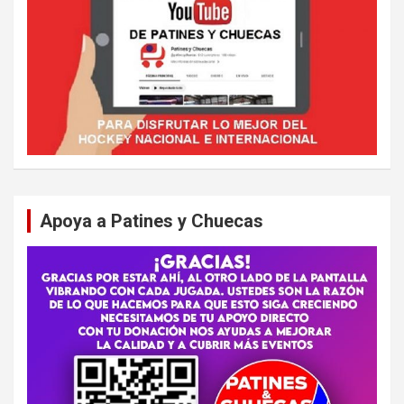
Apoya a Patines y Chuecas