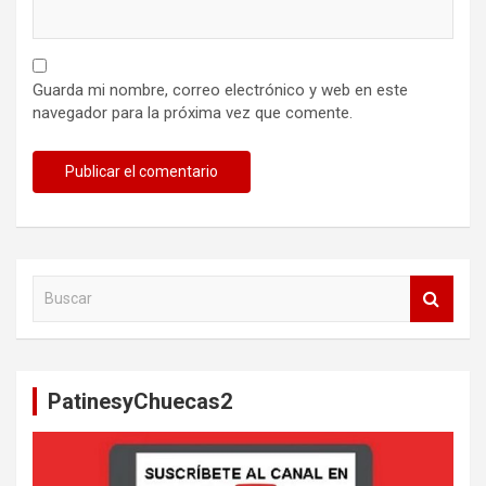
Guarda mi nombre, correo electrónico y web en este
navegador para la próxima vez que comente.
B
u
s
c
a
PatinesyChuecas2
r