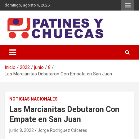
Saltar
domingo, agosto 9, 2026
al
contenido
Memoria y Actualidad del Hockey-Patín Nacional e Internacional
Patines y Chuecas
Inicio
2022
junio
8
Las Marcianitas Debutaron Con Empate en San Juan
NOTICIAS NACIONALES
Las Marcianitas Debutaron Con
Empate en San Juan
junio 8, 2022
Jorge Rodríguez Cáceres