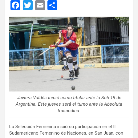
F
T
E
C
a
wi
m
o
ce
tt
ail
m
b
er
p
o
ar
o
tir
k
Javiera Valdés inició como titular ante la Sub 19 de
Argentina. Este jueves será el turno ante la Absoluta
trasandina.
La Selección Femenina inició su participación en el II
Sudamericano Femenino de Naciones, en San Juan, con