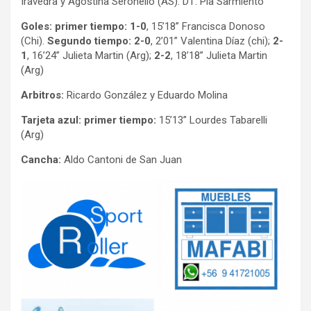
Iravedra y Agostina Seronello (AS). DT: Pía Sarmiento
Goles: primer tiempo: 1-0
, 15’18” Francisca Donoso
(Chi).
Segundo tiempo: 2-0
, 2’01” Valentina Díaz (chi);
2-
1
, 16’24” Julieta Martin (Arg);
2-2
, 18’18” Julieta Martin
(Arg)
Arbitros:
Ricardo González y Eduardo Molina
Tarjeta azul: primer tiempo:
15’13” Lourdes Tabarelli
(Arg)
Cancha:
Aldo Cantoni de San Juan