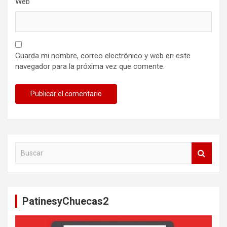
Web
Guarda mi nombre, correo electrónico y web en este
navegador para la próxima vez que comente.
B
u
s
c
a
PatinesyChuecas2
r