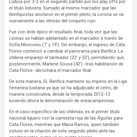
Lisboa por 3-2 en el segundo partido por los play offs por
el título lisboeta. Sumado al mismo marcador que las
benfiquistas
anotaron en el primer pleito, la corona se va
nuevamente a las vitrinas del conjunto rojo.
Fue con tinte épico el resultado final, toda vez que las
Leonas
se habían adelantado en el marcador a través de
Sofía Moncovio (7’ y 19’). Sin embargo, el ingreso de Cata
Flores comenzó a cambiar el panorama para Benfica. La
chilena emparejó el tanteador (22’ y 32’), permitiendo que,
posteriormente, Marlene Sousa (42’) -tras habilitación de
Cata Flores- abrochara el marcador final.
De esta manera, SL Benfica mantiene su imperio en la Liga
femenina lusitana ya que se ha adjudicado el cetro, de
manera consecutiva, desde la temporada 2012-13
luciendo ahora la denominación de eneacampeonas.
En el caso específico de las chilenas, es el primer título
nacional liguero con la camiseta roja de las
Águilas
para
Cata Flores; mientras que Maca Ramos, quien también
estuvo en la citación de este segundo pleito ante las