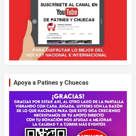
Apoya a Patines y Chuecas