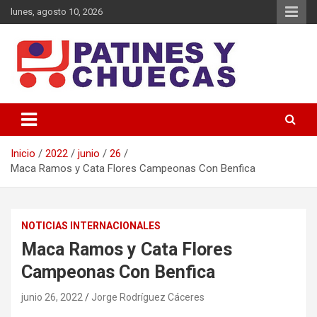
Saltar
lunes, agosto 10, 2026
al
contenido
Memoria y Actualidad del Hockey-Patín Nacional e Internacional
Patines y Chuecas
Inicio
2022
junio
26
Maca Ramos y Cata Flores Campeonas Con Benfica
NOTICIAS INTERNACIONALES
Maca Ramos y Cata Flores
Campeonas Con Benfica
junio 26, 2022
Jorge Rodríguez Cáceres