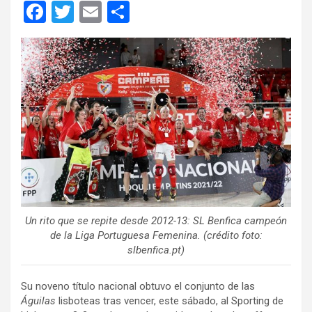
F
T
E
C
a
wi
m
o
ce
tt
ail
m
b
er
p
o
ar
o
tir
k
Un rito que se repite desde 2012-13: SL Benfica campeón
de la Liga Portuguesa Femenina. (crédito foto:
slbenfica.pt)
Su noveno título nacional obtuvo el conjunto de las
Águilas
lisboteas tras vencer, este sábado, al Sporting de