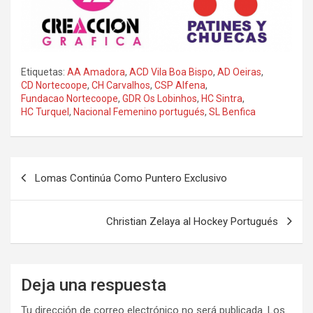
Etiquetas:
AA Amadora
,
ACD Vila Boa Bispo
,
AD Oeiras
,
CD Nortecoope
,
CH Carvalhos
,
CSP Alfena
,
Fundacao Nortecoope
,
GDR Os Lobinhos
,
HC Sintra
,
HC Turquel
,
Nacional Femenino portugués
,
SL Benfica
Navegación
Lomas Continúa Como Puntero Exclusivo
de
entradas
Christian Zelaya al Hockey Portugués
Deja una respuesta
Tu dirección de correo electrónico no será publicada.
Los