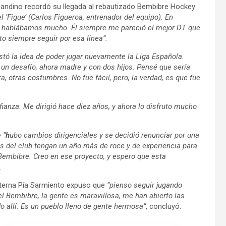
sandino recordó su llegada al rebautizado Bembibre Hockey
‘Figue’ (Carlos Figueroa, entrenador del equipo). En
 y hablábamos mucho. Él siempre me pareció el mejor DT que
to siempre seguir por esa línea”.
tó la idea de poder jugar nuevamente la Liga Española.
, un desafío, ahora madre y con dos hijos. Pensé que sería
, otras costumbres. No fue fácil, pero, la verdad, es que fue
fianza. Me dirigió hace diez años, y ahora lo disfruto mucho
e
“
h
ubo cambios dirigenciales y se decidió renunciar por una
as del club tengan un año más de roce y de experiencia para
 Bembibre. Creo en ese proyecto, y espero que esta
”.
eterna Pía Sarmiento expuso que
“pienso seguir jugando
 el Bembibre, la gente es maravillosa, me han abierto las
do allí. Es un pueblo lleno de gente hermosa”
, concluyó.