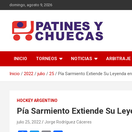
Saltar
domingo, agosto 9, 2026
al
contenido
Memoria y Actualidad del Hockey-Patín Nacional e Internaciona
Patines y Chuecas
INICIO
TORNEOS
NOTICIAS
ARBITRAJE
Inicio
2022
julio
25
Pía Sarmiento Extiende Su Leyenda e
HOCKEY ARGENTINO
Pía Sarmiento Extiende Su Le
julio 25, 2022
Jorge Rodríguez Cáceres