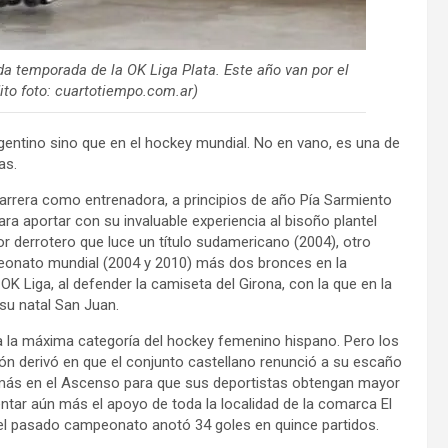
a temporada de la OK Liga Plata. Este año van por el
to foto: cuartotiempo.com.ar)
entino sino que en el hockey mundial. No en vano, es una de
as.
carrera como entrenadora, a principios de año Pía Sarmiento
ara aportar con su invaluable experiencia al bisoño plantel
r derrotero que luce un título sudamericano (2004), otro
eonato mundial (2004 y 2010) más dos bronces en la
K Liga, al defender la camiseta del Girona, con la que en la
su natal San Juan.
 a la máxima categoría del hockey femenino hispano. Pero los
ón derivó en que el conjunto castellano renunció a su escaño
a más en el Ascenso para que sus deportistas obtengan mayor
entar aún más el apoyo de toda la localidad de la comarca El
 el pasado campeonato anotó 34 goles en quince partidos.