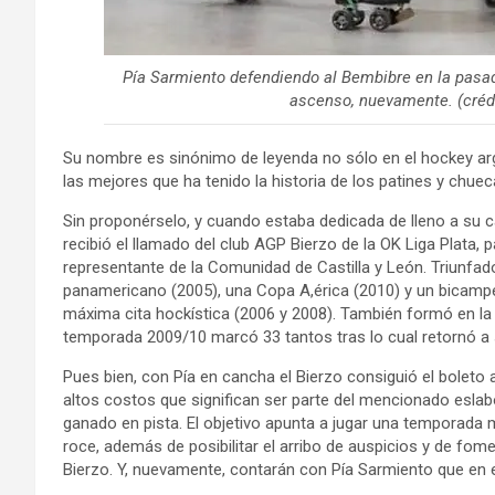
Pía Sarmiento defendiendo al Bembibre en la pasad
ascenso, nuevamente. (crédi
Su nombre es sinónimo de leyenda no sólo en el hockey arg
las mejores que ha tenido la historia de los patines y chuec
Sin proponérselo, y cuando estaba dedicada de lleno a su 
recibió el llamado del club AGP Bierzo de la OK Liga Plata, p
representante de la Comunidad de Castilla y León. Triunfado
panamericano (2005), una Copa A,érica (2010) y un bicamp
máxima cita hockística (2006 y 2008). También formó en la O
temporada 2009/10 marcó 33 tantos tras lo cual retornó a 
Pues bien, con Pía en cancha el Bierzo consiguió el boleto
altos costos que significan ser parte del mencionado eslab
ganado en pista. El objetivo apunta a jugar una temporad
roce, además de posibilitar el arribo de auspicios y de fom
Bierzo. Y, nuevamente, contarán con Pía Sarmiento que en